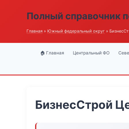
Полный справочник п
Главная
»
Южный федеральный округ
» БизнесСт
🏠 Главная
Центральный ФО
Севе
БизнесСтрой Це