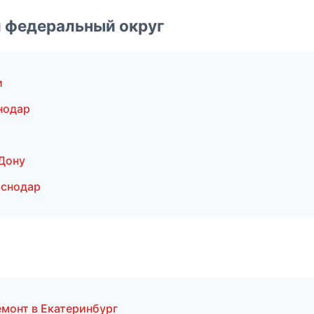
 федеральный округ
и
нодар
Дону
аснодар
монт в Екатеринбург