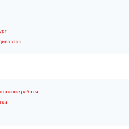
ург
дивосток
онтажные работы
тки