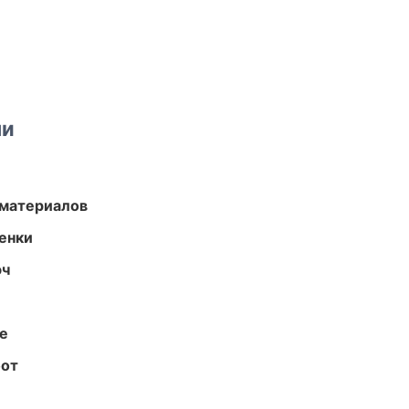
ми
 материалов
енки
юч
те
бот