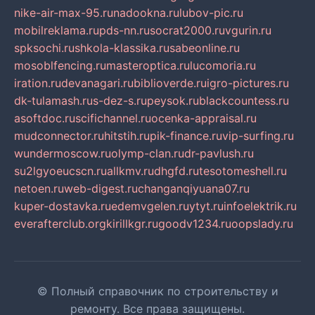
nike-air-max-95.ru
nadookna.ru
lubov-pic.ru
mobilreklama.ru
pds-nn.ru
socrat2000.ru
vgurin.ru
spksochi.ru
shkola-klassika.ru
sabeonline.ru
mosoblfencing.ru
masteroptica.ru
lucomoria.ru
iration.ru
devanagari.ru
biblioverde.ru
igro-pictures.ru
dk-tulamash.ru
s-dez-s.ru
peysok.ru
blackcountess.ru
asoftdoc.ru
scifichannel.ru
ocenka-appraisal.ru
mudconnector.ru
hitstih.ru
pik-finance.ru
vip-surfing.ru
wundermoscow.ru
olymp-clan.ru
dr-pavlush.ru
su2lgyoeucscn.ru
allkmv.ru
dhgfd.ru
tesotomeshell.ru
netoen.ru
web-digest.ru
changanqiyuana07.ru
kuper-dostavka.ru
edemvgelen.ru
ytyt.ru
infoelektrik.ru
everafterclub.org
kirillkgr.ru
goodv1234.ru
oopslady.ru
© Полный справочник по строительству и
ремонту. Все права защищены.