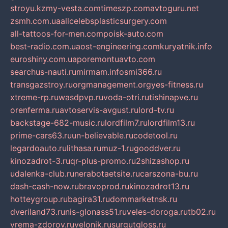
stroyu.kz
my-vesta.com
timeszp.com
avtoguru.net
zsmh.com.ua
allcelebsplasticsurgery.com
all-tattoos-for-men.com
poisk-auto.com
best-radio.com.ua
ost-engineering.com
kuryatnik.info
euroshiny.com.ua
poremontuavto.com
searchus-nauti.ru
mirmam.info
smi366.ru
transgazstroy.ru
orgmanagement.org
yes-fitness.ru
xtreme-rp.ru
wasdpvp.ru
voda-otri.ru
tishinapve.ru
orenferma.ru
avtoservis-avgust.ru
lord-tv.ru
backstage-682-music.ru
lordfilm7.ru
lordfilm13.ru
prime-cars63.ru
un-believable.ru
codetool.ru
legardoauto.ru
lithasa.ru
muz-1.ru
gooddver.ru
kinozadrot-3.ru
qr-plus-promo.ru
2shizashop.ru
udalenka-club.ru
nerabotaetsite.ru
carszona-bu.ru
dash-cash-now.ru
bravoprod.ru
kinozadrot13.ru
hotteygroup.ru
bagira31.ru
dommarketnsk.ru
dveriland73.ru
nis-glonass51.ru
veles-doroga.ru
tb02.ru
vrema-zdorov.ru
velonik.ru
surgutgloss.ru