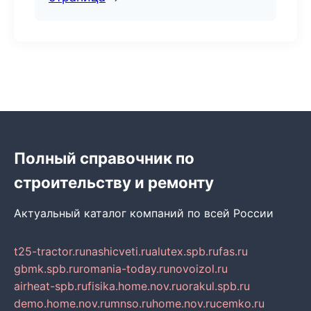
Полный справочник по
строительству и ремонту
Актуальный каталог компаний по всей России
t25-tractor.ru
nashicveti.ru
alutex.spb.ru
fas.ru
gbmk.spb.ru
romania-today.ru
novoizol.ru
airheat-spb.ru
fisika.home.nov.ru
orakul.spb.ru
demo.home.nov.ru
mnso.ru
home.nov.ru
cemko.ru