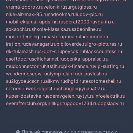
vrema-zdorov.ru
velonik.ru
surgutgloss.ru
nike-air-max-95.ru
nadookna.ru
lubov-pic.ru
mobilreklama.ru
pds-nn.ru
socrat2000.ru
vgurin.ru
spksochi.ru
shkola-klassika.ru
sabeonline.ru
mosoblfencing.ru
masteroptica.ru
lucomoria.ru
iration.ru
devanagari.ru
biblioverde.ru
igro-pictures.ru
dk-tulamash.ru
s-dez-s.ru
peysok.ru
blackcountess.ru
asoftdoc.ru
scifichannel.ru
ocenka-appraisal.ru
mudconnector.ru
hitstih.ru
pik-finance.ru
vip-surfing.ru
wundermoscow.ru
olymp-clan.ru
dr-pavlush.ru
su2lgyoeucscn.ru
allkmv.ru
dhgfd.ru
tesotomeshell.ru
netoen.ru
web-digest.ru
changanqiyuana07.ru
kuper-dostavka.ru
edemvgelen.ru
ytyt.ru
infoelektrik.ru
everafterclub.org
kirillkgr.ru
goodv1234.ru
oopslady.ru
© Полный справочник по строительству и