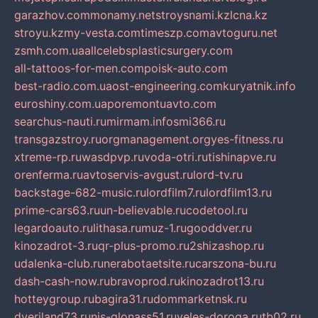
garazhov.com
monamy.net
stroysnami.kz
lcna.kz
stroyu.kz
my-vesta.com
timeszp.com
avtoguru.net
zsmh.com.ua
allcelebsplasticsurgery.com
all-tattoos-for-men.com
poisk-auto.com
best-radio.com.ua
ost-engineering.com
kuryatnik.info
euroshiny.com.ua
poremontuavto.com
searchus-nauti.ru
mirmam.info
smi366.ru
transgazstroy.ru
orgmanagement.org
yes-fitness.ru
xtreme-rp.ru
wasdpvp.ru
voda-otri.ru
tishinapve.ru
orenferma.ru
avtoservis-avgust.ru
lord-tv.ru
backstage-682-music.ru
lordfilm7.ru
lordfilm13.ru
prime-cars63.ru
un-believable.ru
codetool.ru
legardoauto.ru
lithasa.ru
muz-1.ru
gooddver.ru
kinozadrot-3.ru
qr-plus-promo.ru
2shizashop.ru
udalenka-club.ru
nerabotaetsite.ru
carszona-bu.ru
dash-cash-now.ru
bravoprod.ru
kinozadrot13.ru
hotteygroup.ru
bagira31.ru
dommarketnsk.ru
dveriland73.ru
nis-glonass51.ru
veles-doroga.ru
tb02.ru