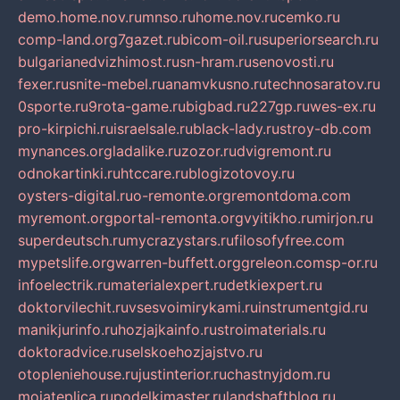
demo.home.nov.ru
mnso.ru
home.nov.ru
cemko.ru
comp-land.org
7gazet.ru
bicom-oil.ru
superiorsearch.ru
bulgarianedvizhimost.ru
sn-hram.ru
senovosti.ru
fexer.ru
snite-mebel.ru
anamvkusno.ru
technosaratov.ru
0sporte.ru
9rota-game.ru
bigbad.ru
227gp.ru
wes-ex.ru
pro-kirpichi.ru
israelsale.ru
black-lady.ru
stroy-db.com
mynances.org
ladalike.ru
zozor.ru
dvigremont.ru
odnokartinki.ru
htccare.ru
blogizotovoy.ru
oysters-digital.ru
o-remonte.org
remontdoma.com
myremont.org
portal-remonta.org
vyitikho.ru
mirjon.ru
superdeutsch.ru
mycrazystars.ru
filosofyfree.com
mypetslife.org
warren-buffett.org
greleon.com
sp-or.ru
infoelectrik.ru
materialexpert.ru
detkiexpert.ru
doktorvilechit.ru
vsesvoimirykami.ru
instrumentgid.ru
manikjurinfo.ru
hozjajkainfo.ru
stroimaterials.ru
doktoradvice.ru
selskoehozjajstvo.ru
otopleniehouse.ru
justinterior.ru
chastnyjdom.ru
mojateplica.ru
podelkimaster.ru
landshaftblog.ru