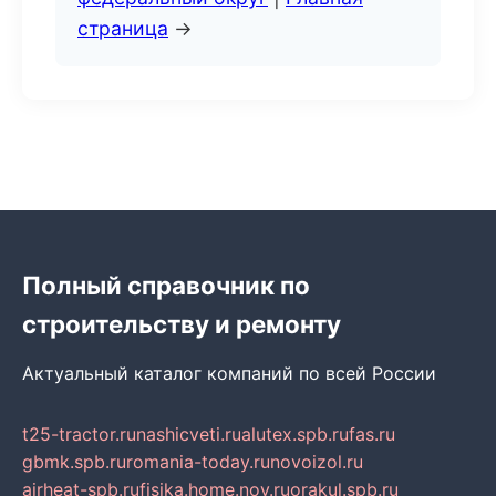
страница
→
Полный справочник по
строительству и ремонту
Актуальный каталог компаний по всей России
t25-tractor.ru
nashicveti.ru
alutex.spb.ru
fas.ru
gbmk.spb.ru
romania-today.ru
novoizol.ru
airheat-spb.ru
fisika.home.nov.ru
orakul.spb.ru