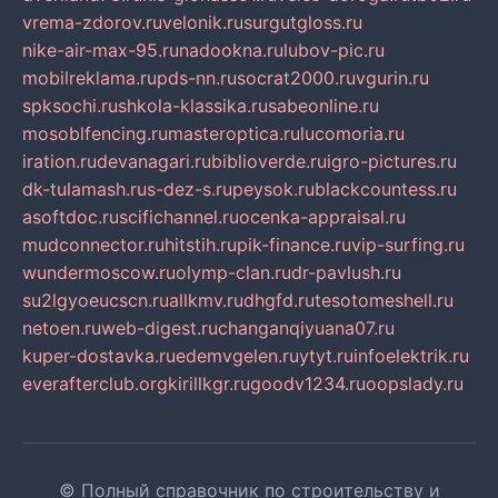
vrema-zdorov.ru
velonik.ru
surgutgloss.ru
nike-air-max-95.ru
nadookna.ru
lubov-pic.ru
mobilreklama.ru
pds-nn.ru
socrat2000.ru
vgurin.ru
spksochi.ru
shkola-klassika.ru
sabeonline.ru
mosoblfencing.ru
masteroptica.ru
lucomoria.ru
iration.ru
devanagari.ru
biblioverde.ru
igro-pictures.ru
dk-tulamash.ru
s-dez-s.ru
peysok.ru
blackcountess.ru
asoftdoc.ru
scifichannel.ru
ocenka-appraisal.ru
mudconnector.ru
hitstih.ru
pik-finance.ru
vip-surfing.ru
wundermoscow.ru
olymp-clan.ru
dr-pavlush.ru
su2lgyoeucscn.ru
allkmv.ru
dhgfd.ru
tesotomeshell.ru
netoen.ru
web-digest.ru
changanqiyuana07.ru
kuper-dostavka.ru
edemvgelen.ru
ytyt.ru
infoelektrik.ru
everafterclub.org
kirillkgr.ru
goodv1234.ru
oopslady.ru
© Полный справочник по строительству и