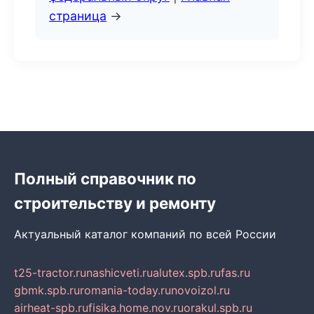
страница
→
Полный справочник по
строительству и ремонту
Актуальный каталог компаний по всей России
t25-tractor.ru
nashicveti.ru
alutex.spb.ru
fas.ru
gbmk.spb.ru
romania-today.ru
novoizol.ru
airheat-spb.ru
fisika.home.nov.ru
orakul.spb.ru