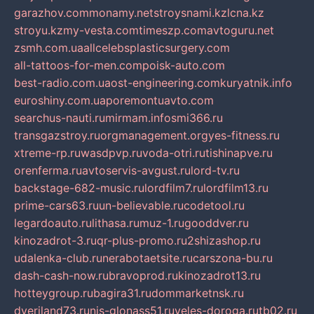
garazhov.com
monamy.net
stroysnami.kz
lcna.kz
stroyu.kz
my-vesta.com
timeszp.com
avtoguru.net
zsmh.com.ua
allcelebsplasticsurgery.com
all-tattoos-for-men.com
poisk-auto.com
best-radio.com.ua
ost-engineering.com
kuryatnik.info
euroshiny.com.ua
poremontuavto.com
searchus-nauti.ru
mirmam.info
smi366.ru
transgazstroy.ru
orgmanagement.org
yes-fitness.ru
xtreme-rp.ru
wasdpvp.ru
voda-otri.ru
tishinapve.ru
orenferma.ru
avtoservis-avgust.ru
lord-tv.ru
backstage-682-music.ru
lordfilm7.ru
lordfilm13.ru
prime-cars63.ru
un-believable.ru
codetool.ru
legardoauto.ru
lithasa.ru
muz-1.ru
gooddver.ru
kinozadrot-3.ru
qr-plus-promo.ru
2shizashop.ru
udalenka-club.ru
nerabotaetsite.ru
carszona-bu.ru
dash-cash-now.ru
bravoprod.ru
kinozadrot13.ru
hotteygroup.ru
bagira31.ru
dommarketnsk.ru
dveriland73.ru
nis-glonass51.ru
veles-doroga.ru
tb02.ru