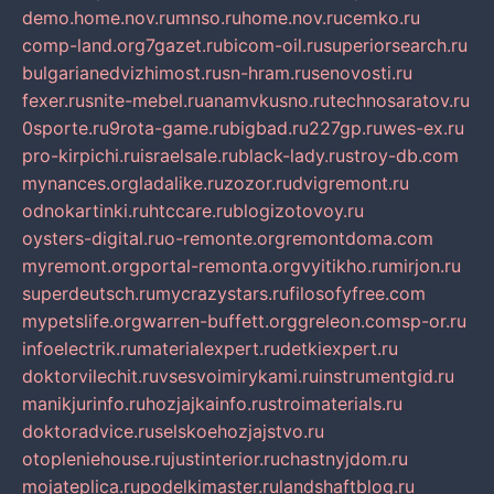
demo.home.nov.ru
mnso.ru
home.nov.ru
cemko.ru
comp-land.org
7gazet.ru
bicom-oil.ru
superiorsearch.ru
bulgarianedvizhimost.ru
sn-hram.ru
senovosti.ru
fexer.ru
snite-mebel.ru
anamvkusno.ru
technosaratov.ru
0sporte.ru
9rota-game.ru
bigbad.ru
227gp.ru
wes-ex.ru
pro-kirpichi.ru
israelsale.ru
black-lady.ru
stroy-db.com
mynances.org
ladalike.ru
zozor.ru
dvigremont.ru
odnokartinki.ru
htccare.ru
blogizotovoy.ru
oysters-digital.ru
o-remonte.org
remontdoma.com
myremont.org
portal-remonta.org
vyitikho.ru
mirjon.ru
superdeutsch.ru
mycrazystars.ru
filosofyfree.com
mypetslife.org
warren-buffett.org
greleon.com
sp-or.ru
infoelectrik.ru
materialexpert.ru
detkiexpert.ru
doktorvilechit.ru
vsesvoimirykami.ru
instrumentgid.ru
manikjurinfo.ru
hozjajkainfo.ru
stroimaterials.ru
doktoradvice.ru
selskoehozjajstvo.ru
otopleniehouse.ru
justinterior.ru
chastnyjdom.ru
mojateplica.ru
podelkimaster.ru
landshaftblog.ru