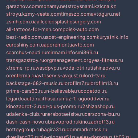
garazhov.com
monamy.net
stroysnami.kz
lcna.kz
stroyu.kz
my-vesta.com
timeszp.com
avtoguru.net
zsmh.com.ua
allcelebsplasticsurgery.com
all-tattoos-for-men.com
poisk-auto.com
best-radio.com.ua
ost-engineering.com
kuryatnik.info
euroshiny.com.ua
poremontuavto.com
searchus-nauti.ru
mirmam.info
smi366.ru
transgazstroy.ru
orgmanagement.org
yes-fitness.ru
xtreme-rp.ru
wasdpvp.ru
voda-otri.ru
tishinapve.ru
orenferma.ru
avtoservis-avgust.ru
lord-tv.ru
backstage-682-music.ru
lordfilm7.ru
lordfilm13.ru
prime-cars63.ru
un-believable.ru
codetool.ru
legardoauto.ru
lithasa.ru
muz-1.ru
gooddver.ru
kinozadrot-3.ru
qr-plus-promo.ru
2shizashop.ru
udalenka-club.ru
nerabotaetsite.ru
carszona-bu.ru
dash-cash-now.ru
bravoprod.ru
kinozadrot13.ru
hotteygroup.ru
bagira31.ru
dommarketnsk.ru
dveriland73.ru
nis-glonass51.ru
veles-doroga.ru
tb02.ru