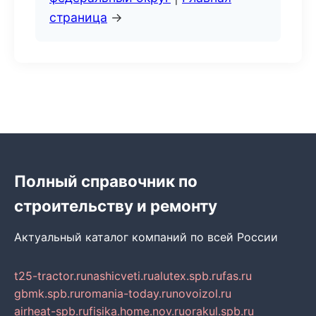
страница
→
Полный справочник по
строительству и ремонту
Актуальный каталог компаний по всей России
t25-tractor.ru
nashicveti.ru
alutex.spb.ru
fas.ru
gbmk.spb.ru
romania-today.ru
novoizol.ru
airheat-spb.ru
fisika.home.nov.ru
orakul.spb.ru