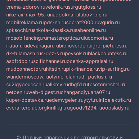
vrema-zdorov.ru
velonik.ru
surgutgloss.ru
nike-air-max-95.ru
nadookna.ru
lubov-pic.ru
mobilreklama.ru
pds-nn.ru
socrat2000.ru
vgurin.ru
spksochi.ru
shkola-klassika.ru
sabeonline.ru
mosoblfencing.ru
masteroptica.ru
lucomoria.ru
iration.ru
devanagari.ru
biblioverde.ru
igro-pictures.ru
dk-tulamash.ru
s-dez-s.ru
peysok.ru
blackcountess.ru
asoftdoc.ru
scifichannel.ru
ocenka-appraisal.ru
mudconnector.ru
hitstih.ru
pik-finance.ru
vip-surfing.ru
wundermoscow.ru
olymp-clan.ru
dr-pavlush.ru
su2lgyoeucscn.ru
allkmv.ru
dhgfd.ru
tesotomeshell.ru
netoen.ru
web-digest.ru
changanqiyuana07.ru
kuper-dostavka.ru
edemvgelen.ru
ytyt.ru
infoelektrik.ru
everafterclub.org
kirillkgr.ru
goodv1234.ru
oopslady.ru
© Полный справочник по строительству и