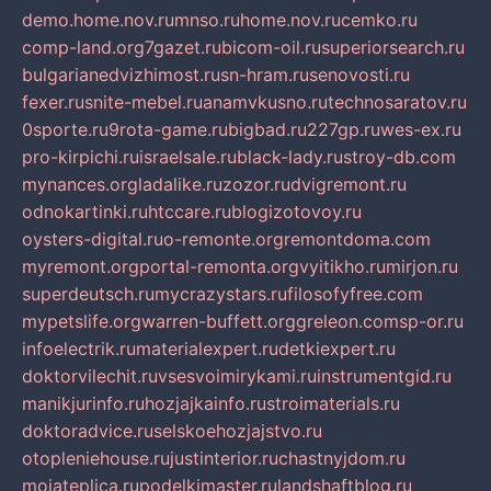
demo.home.nov.ru
mnso.ru
home.nov.ru
cemko.ru
comp-land.org
7gazet.ru
bicom-oil.ru
superiorsearch.ru
bulgarianedvizhimost.ru
sn-hram.ru
senovosti.ru
fexer.ru
snite-mebel.ru
anamvkusno.ru
technosaratov.ru
0sporte.ru
9rota-game.ru
bigbad.ru
227gp.ru
wes-ex.ru
pro-kirpichi.ru
israelsale.ru
black-lady.ru
stroy-db.com
mynances.org
ladalike.ru
zozor.ru
dvigremont.ru
odnokartinki.ru
htccare.ru
blogizotovoy.ru
oysters-digital.ru
o-remonte.org
remontdoma.com
myremont.org
portal-remonta.org
vyitikho.ru
mirjon.ru
superdeutsch.ru
mycrazystars.ru
filosofyfree.com
mypetslife.org
warren-buffett.org
greleon.com
sp-or.ru
infoelectrik.ru
materialexpert.ru
detkiexpert.ru
doktorvilechit.ru
vsesvoimirykami.ru
instrumentgid.ru
manikjurinfo.ru
hozjajkainfo.ru
stroimaterials.ru
doktoradvice.ru
selskoehozjajstvo.ru
otopleniehouse.ru
justinterior.ru
chastnyjdom.ru
mojateplica.ru
podelkimaster.ru
landshaftblog.ru