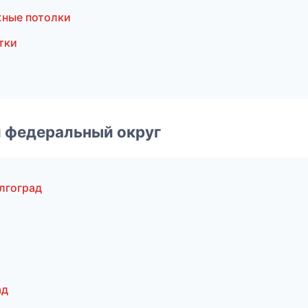
жные потолки
тки
 федеральный округ
лгоград
ад