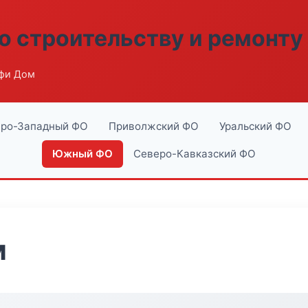
о строительству и ремонту
фи Дом
ро-Западный ФО
Приволжский ФО
Уральский ФО
Южный ФО
Северо-Кавказский ФО
м