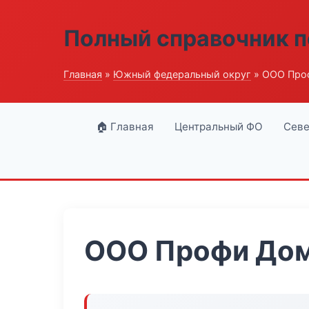
Полный справочник п
Главная
»
Южный федеральный округ
» ООО Про
🏠 Главная
Центральный ФО
Севе
ООО Профи До