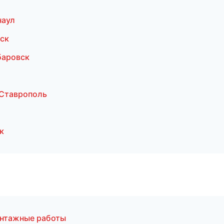
наул
ск
баровск
Ставрополь
к
онтажные работы