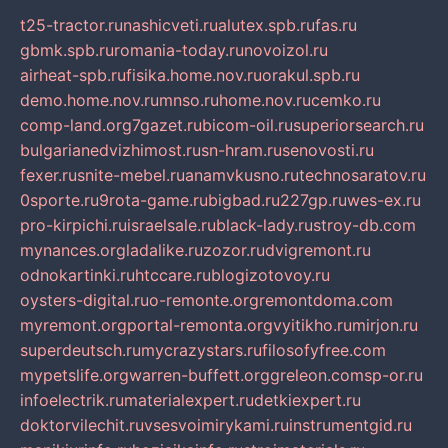
t25-tractor.ru
nashicveti.ru
alutex.spb.ru
fas.ru
gbmk.spb.ru
romania-today.ru
novoizol.ru
airheat-spb.ru
fisika.home.nov.ru
orakul.spb.ru
demo.home.nov.ru
mnso.ru
home.nov.ru
cemko.ru
comp-land.org
7gazet.ru
bicom-oil.ru
superiorsearch.ru
bulgarianedvizhimost.ru
sn-hram.ru
senovosti.ru
fexer.ru
snite-mebel.ru
anamvkusno.ru
technosaratov.ru
0sporte.ru
9rota-game.ru
bigbad.ru
227gp.ru
wes-ex.ru
pro-kirpichi.ru
israelsale.ru
black-lady.ru
stroy-db.com
mynances.org
ladalike.ru
zozor.ru
dvigremont.ru
odnokartinki.ru
htccare.ru
blogizotovoy.ru
oysters-digital.ru
o-remonte.org
remontdoma.com
myremont.org
portal-remonta.org
vyitikho.ru
mirjon.ru
superdeutsch.ru
mycrazystars.ru
filosofyfree.com
mypetslife.org
warren-buffett.org
greleon.com
sp-or.ru
infoelectrik.ru
materialexpert.ru
detkiexpert.ru
doktorvilechit.ru
vsesvoimirykami.ru
instrumentgid.ru