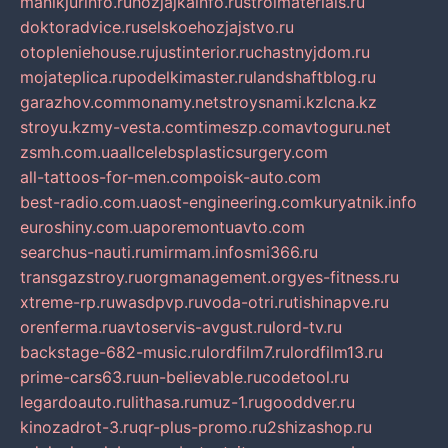
manikjurinfo.ru
hozjajkainfo.ru
stroimaterials.ru
doktoradvice.ru
selskoehozjajstvo.ru
otopleniehouse.ru
justinterior.ru
chastnyjdom.ru
mojateplica.ru
podelkimaster.ru
landshaftblog.ru
garazhov.com
monamy.net
stroysnami.kz
lcna.kz
stroyu.kz
my-vesta.com
timeszp.com
avtoguru.net
zsmh.com.ua
allcelebsplasticsurgery.com
all-tattoos-for-men.com
poisk-auto.com
best-radio.com.ua
ost-engineering.com
kuryatnik.info
euroshiny.com.ua
poremontuavto.com
searchus-nauti.ru
mirmam.info
smi366.ru
transgazstroy.ru
orgmanagement.org
yes-fitness.ru
xtreme-rp.ru
wasdpvp.ru
voda-otri.ru
tishinapve.ru
orenferma.ru
avtoservis-avgust.ru
lord-tv.ru
backstage-682-music.ru
lordfilm7.ru
lordfilm13.ru
prime-cars63.ru
un-believable.ru
codetool.ru
legardoauto.ru
lithasa.ru
muz-1.ru
gooddver.ru
kinozadrot-3.ru
qr-plus-promo.ru
2shizashop.ru