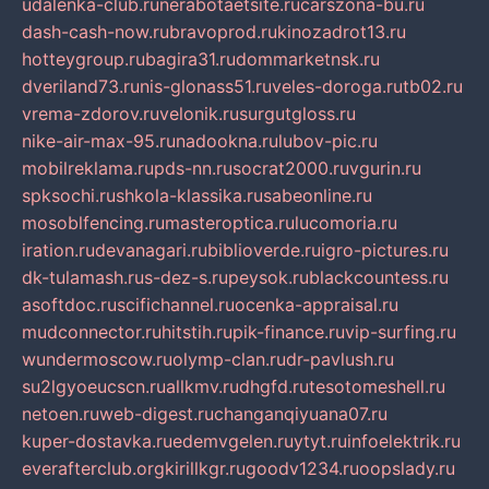
udalenka-club.ru
nerabotaetsite.ru
carszona-bu.ru
dash-cash-now.ru
bravoprod.ru
kinozadrot13.ru
hotteygroup.ru
bagira31.ru
dommarketnsk.ru
dveriland73.ru
nis-glonass51.ru
veles-doroga.ru
tb02.ru
vrema-zdorov.ru
velonik.ru
surgutgloss.ru
nike-air-max-95.ru
nadookna.ru
lubov-pic.ru
mobilreklama.ru
pds-nn.ru
socrat2000.ru
vgurin.ru
spksochi.ru
shkola-klassika.ru
sabeonline.ru
mosoblfencing.ru
masteroptica.ru
lucomoria.ru
iration.ru
devanagari.ru
biblioverde.ru
igro-pictures.ru
dk-tulamash.ru
s-dez-s.ru
peysok.ru
blackcountess.ru
asoftdoc.ru
scifichannel.ru
ocenka-appraisal.ru
mudconnector.ru
hitstih.ru
pik-finance.ru
vip-surfing.ru
wundermoscow.ru
olymp-clan.ru
dr-pavlush.ru
su2lgyoeucscn.ru
allkmv.ru
dhgfd.ru
tesotomeshell.ru
netoen.ru
web-digest.ru
changanqiyuana07.ru
kuper-dostavka.ru
edemvgelen.ru
ytyt.ru
infoelektrik.ru
everafterclub.org
kirillkgr.ru
goodv1234.ru
oopslady.ru