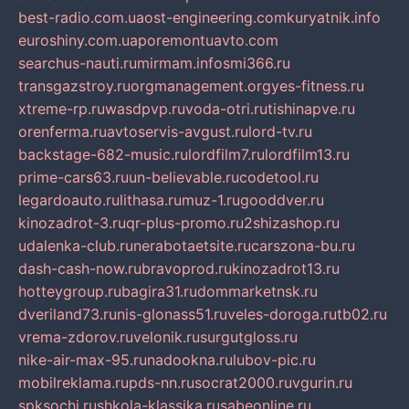
best-radio.com.ua
ost-engineering.com
kuryatnik.info
euroshiny.com.ua
poremontuavto.com
searchus-nauti.ru
mirmam.info
smi366.ru
transgazstroy.ru
orgmanagement.org
yes-fitness.ru
xtreme-rp.ru
wasdpvp.ru
voda-otri.ru
tishinapve.ru
orenferma.ru
avtoservis-avgust.ru
lord-tv.ru
backstage-682-music.ru
lordfilm7.ru
lordfilm13.ru
prime-cars63.ru
un-believable.ru
codetool.ru
legardoauto.ru
lithasa.ru
muz-1.ru
gooddver.ru
kinozadrot-3.ru
qr-plus-promo.ru
2shizashop.ru
udalenka-club.ru
nerabotaetsite.ru
carszona-bu.ru
dash-cash-now.ru
bravoprod.ru
kinozadrot13.ru
hotteygroup.ru
bagira31.ru
dommarketnsk.ru
dveriland73.ru
nis-glonass51.ru
veles-doroga.ru
tb02.ru
vrema-zdorov.ru
velonik.ru
surgutgloss.ru
nike-air-max-95.ru
nadookna.ru
lubov-pic.ru
mobilreklama.ru
pds-nn.ru
socrat2000.ru
vgurin.ru
spksochi.ru
shkola-klassika.ru
sabeonline.ru