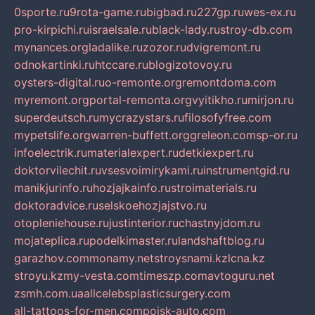
0sporte.ru
9rota-game.ru
bigbad.ru
227gp.ru
wes-ex.ru
pro-kirpichi.ru
israelsale.ru
black-lady.ru
stroy-db.com
mynances.org
ladalike.ru
zozor.ru
dvigremont.ru
odnokartinki.ru
htccare.ru
blogizotovoy.ru
oysters-digital.ru
o-remonte.org
remontdoma.com
myremont.org
portal-remonta.org
vyitikho.ru
mirjon.ru
superdeutsch.ru
mycrazystars.ru
filosofyfree.com
mypetslife.org
warren-buffett.org
greleon.com
sp-or.ru
infoelectrik.ru
materialexpert.ru
detkiexpert.ru
doktorvilechit.ru
vsesvoimirykami.ru
instrumentgid.ru
manikjurinfo.ru
hozjajkainfo.ru
stroimaterials.ru
doktoradvice.ru
selskoehozjajstvo.ru
otopleniehouse.ru
justinterior.ru
chastnyjdom.ru
mojateplica.ru
podelkimaster.ru
landshaftblog.ru
garazhov.com
monamy.net
stroysnami.kz
lcna.kz
stroyu.kz
my-vesta.com
timeszp.com
avtoguru.net
zsmh.com.ua
allcelebsplasticsurgery.com
all-tattoos-for-men.com
poisk-auto.com