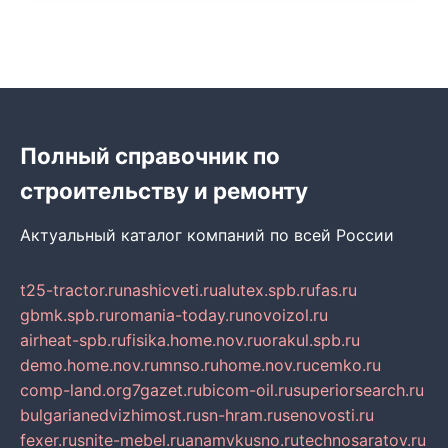
Полный справочник по
строительству и ремонту
Актуальный каталог компаний по всей России
t25-tractor.ru
nashicveti.ru
alutex.spb.ru
fas.ru
gbmk.spb.ru
romania-today.ru
novoizol.ru
airheat-spb.ru
fisika.home.nov.ru
orakul.spb.ru
demo.home.nov.ru
mnso.ru
home.nov.ru
cemko.ru
comp-land.org
7gazet.ru
bicom-oil.ru
superiorsearch.ru
bulgarianedvizhimost.ru
sn-hram.ru
senovosti.ru
fexer.ru
snite-mebel.ru
anamvkusno.ru
technosaratov.ru