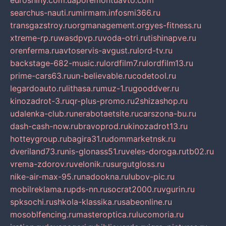
euroshiny.com.ua
poremontuavto.com
searchus-nauti.ru
mirmam.info
smi366.ru
transgazstroy.ru
orgmanagement.org
yes-fitness.ru
xtreme-rp.ru
wasdpvp.ru
voda-otri.ru
tishinapve.ru
orenferma.ru
avtoservis-avgust.ru
lord-tv.ru
backstage-682-music.ru
lordfilm7.ru
lordfilm13.ru
prime-cars63.ru
un-believable.ru
codetool.ru
legardoauto.ru
lithasa.ru
muz-1.ru
gooddver.ru
kinozadrot-3.ru
qr-plus-promo.ru
2shizashop.ru
udalenka-club.ru
nerabotaetsite.ru
carszona-bu.ru
dash-cash-now.ru
bravoprod.ru
kinozadrot13.ru
hotteygroup.ru
bagira31.ru
dommarketnsk.ru
dveriland73.ru
nis-glonass51.ru
veles-doroga.ru
tb02.ru
vrema-zdorov.ru
velonik.ru
surgutgloss.ru
nike-air-max-95.ru
nadookna.ru
lubov-pic.ru
mobilreklama.ru
pds-nn.ru
socrat2000.ru
vgurin.ru
spksochi.ru
shkola-klassika.ru
sabeonline.ru
mosoblfencing.ru
masteroptica.ru
lucomoria.ru