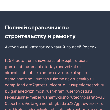
Полный справочник по
строительству и ремонту
Актуальный каталог компаний по всей России
t25-tractor.ru
nashicveti.ru
alutex.spb.ru
fas.ru
gbmk.spb.ru
romania-today.ru
novoizol.ru
airheat-spb.ru
fisika.home.nov.ru
orakul.spb.ru
demo.home.nov.ru
mnso.ru
home.nov.ru
cemko.ru
comp-land.org
7gazet.ru
bicom-oil.ru
superiorsearch.ru
bulgarianedvizhimost.ru
sn-hram.ru
senovosti.ru
fexer.ru
snite-mebel.ru
anamvkusno.ru
technosaratov.ru
0sporte.ru
9rota-game.ru
bigbad.ru
227gp.ru
wes-ex.ru
pro-kirpichi.ru
israelsale.ru
black-lady.ru
stroy-db.com