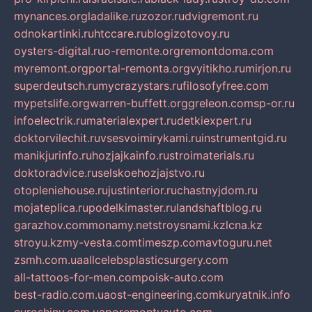
mynances.org
ladalike.ru
zozor.ru
dvigremont.ru
odnokartinki.ru
htccare.ru
blogizotovoy.ru
oysters-digital.ru
o-remonte.org
remontdoma.com
myremont.org
portal-remonta.org
vyitikho.ru
mirjon.ru
superdeutsch.ru
mycrazystars.ru
filosofyfree.com
mypetslife.org
warren-buffett.org
greleon.com
sp-or.ru
infoelectrik.ru
materialexpert.ru
detkiexpert.ru
doktorvilechit.ru
vsesvoimirykami.ru
instrumentgid.ru
manikjurinfo.ru
hozjajkainfo.ru
stroimaterials.ru
doktoradvice.ru
selskoehozjajstvo.ru
otopleniehouse.ru
justinterior.ru
chastnyjdom.ru
mojateplica.ru
podelkimaster.ru
landshaftblog.ru
garazhov.com
monamy.net
stroysnami.kz
lcna.kz
stroyu.kz
my-vesta.com
timeszp.com
avtoguru.net
zsmh.com.ua
allcelebsplasticsurgery.com
all-tattoos-for-men.com
poisk-auto.com
best-radio.com.ua
ost-engineering.com
kuryatnik.info