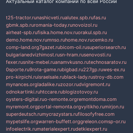
Актуальный каталог компаний по всей России
t25-tractor.ru
nashicveti.ru
alutex.spb.ru
fas.ru
gbmk.spb.ru
romania-today.ru
novoizol.ru
airheat-spb.ru
fisika.home.nov.ru
orakul.spb.ru
demo.home.nov.ru
mnso.ru
home.nov.ru
cemko.ru
comp-land.org
7gazet.ru
bicom-oil.ru
superiorsearch.ru
bulgarianedvizhimost.ru
sn-hram.ru
senovosti.ru
fexer.ru
snite-mebel.ru
anamvkusno.ru
technosaratov.ru
0sporte.ru
9rota-game.ru
bigbad.ru
227gp.ru
wes-ex.ru
pro-kirpichi.ru
israelsale.ru
black-lady.ru
stroy-db.com
mynances.org
ladalike.ru
zozor.ru
dvigremont.ru
odnokartinki.ru
htccare.ru
blogizotovoy.ru
oysters-digital.ru
o-remonte.org
remontdoma.com
myremont.org
portal-remonta.org
vyitikho.ru
mirjon.ru
superdeutsch.ru
mycrazystars.ru
filosofyfree.com
mypetslife.org
warren-buffett.org
greleon.com
sp-or.ru
infoelectrik.ru
materialexpert.ru
detkiexpert.ru