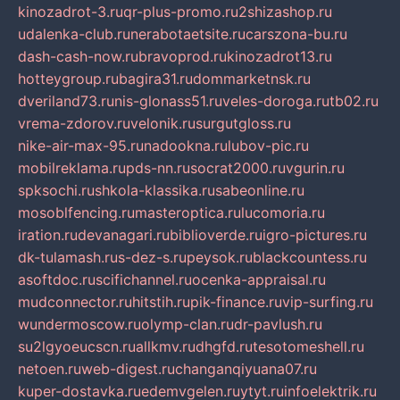
kinozadrot-3.ru
qr-plus-promo.ru
2shizashop.ru
udalenka-club.ru
nerabotaetsite.ru
carszona-bu.ru
dash-cash-now.ru
bravoprod.ru
kinozadrot13.ru
hotteygroup.ru
bagira31.ru
dommarketnsk.ru
dveriland73.ru
nis-glonass51.ru
veles-doroga.ru
tb02.ru
vrema-zdorov.ru
velonik.ru
surgutgloss.ru
nike-air-max-95.ru
nadookna.ru
lubov-pic.ru
mobilreklama.ru
pds-nn.ru
socrat2000.ru
vgurin.ru
spksochi.ru
shkola-klassika.ru
sabeonline.ru
mosoblfencing.ru
masteroptica.ru
lucomoria.ru
iration.ru
devanagari.ru
biblioverde.ru
igro-pictures.ru
dk-tulamash.ru
s-dez-s.ru
peysok.ru
blackcountess.ru
asoftdoc.ru
scifichannel.ru
ocenka-appraisal.ru
mudconnector.ru
hitstih.ru
pik-finance.ru
vip-surfing.ru
wundermoscow.ru
olymp-clan.ru
dr-pavlush.ru
su2lgyoeucscn.ru
allkmv.ru
dhgfd.ru
tesotomeshell.ru
netoen.ru
web-digest.ru
changanqiyuana07.ru
kuper-dostavka.ru
edemvgelen.ru
ytyt.ru
infoelektrik.ru