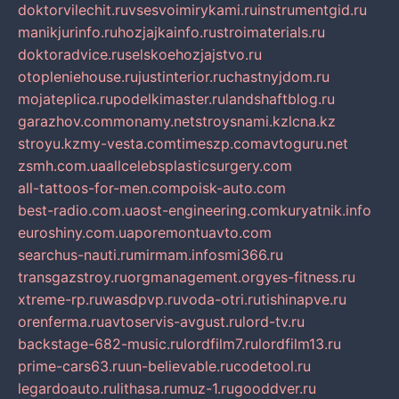
doktorvilechit.ru
vsesvoimirykami.ru
instrumentgid.ru
manikjurinfo.ru
hozjajkainfo.ru
stroimaterials.ru
doktoradvice.ru
selskoehozjajstvo.ru
otopleniehouse.ru
justinterior.ru
chastnyjdom.ru
mojateplica.ru
podelkimaster.ru
landshaftblog.ru
garazhov.com
monamy.net
stroysnami.kz
lcna.kz
stroyu.kz
my-vesta.com
timeszp.com
avtoguru.net
zsmh.com.ua
allcelebsplasticsurgery.com
all-tattoos-for-men.com
poisk-auto.com
best-radio.com.ua
ost-engineering.com
kuryatnik.info
euroshiny.com.ua
poremontuavto.com
searchus-nauti.ru
mirmam.info
smi366.ru
transgazstroy.ru
orgmanagement.org
yes-fitness.ru
xtreme-rp.ru
wasdpvp.ru
voda-otri.ru
tishinapve.ru
orenferma.ru
avtoservis-avgust.ru
lord-tv.ru
backstage-682-music.ru
lordfilm7.ru
lordfilm13.ru
prime-cars63.ru
un-believable.ru
codetool.ru
legardoauto.ru
lithasa.ru
muz-1.ru
gooddver.ru