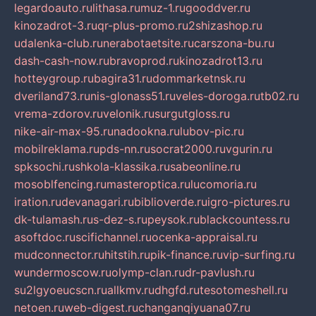
legardoauto.ru
lithasa.ru
muz-1.ru
gooddver.ru
kinozadrot-3.ru
qr-plus-promo.ru
2shizashop.ru
udalenka-club.ru
nerabotaetsite.ru
carszona-bu.ru
dash-cash-now.ru
bravoprod.ru
kinozadrot13.ru
hotteygroup.ru
bagira31.ru
dommarketnsk.ru
dveriland73.ru
nis-glonass51.ru
veles-doroga.ru
tb02.ru
vrema-zdorov.ru
velonik.ru
surgutgloss.ru
nike-air-max-95.ru
nadookna.ru
lubov-pic.ru
mobilreklama.ru
pds-nn.ru
socrat2000.ru
vgurin.ru
spksochi.ru
shkola-klassika.ru
sabeonline.ru
mosoblfencing.ru
masteroptica.ru
lucomoria.ru
iration.ru
devanagari.ru
biblioverde.ru
igro-pictures.ru
dk-tulamash.ru
s-dez-s.ru
peysok.ru
blackcountess.ru
asoftdoc.ru
scifichannel.ru
ocenka-appraisal.ru
mudconnector.ru
hitstih.ru
pik-finance.ru
vip-surfing.ru
wundermoscow.ru
olymp-clan.ru
dr-pavlush.ru
su2lgyoeucscn.ru
allkmv.ru
dhgfd.ru
tesotomeshell.ru
netoen.ru
web-digest.ru
changanqiyuana07.ru