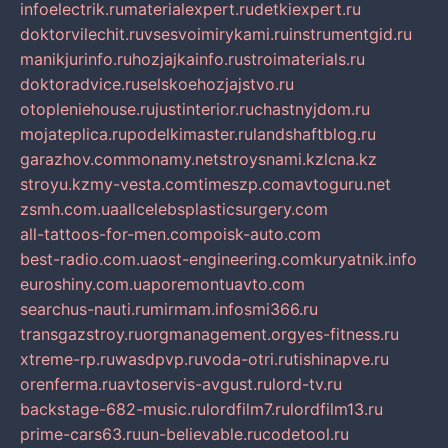
infoelectrik.ru
materialexpert.ru
detkiexpert.ru
doktorvilechit.ru
vsesvoimirykami.ru
instrumentgid.ru
manikjurinfo.ru
hozjajkainfo.ru
stroimaterials.ru
doktoradvice.ru
selskoehozjajstvo.ru
otopleniehouse.ru
justinterior.ru
chastnyjdom.ru
mojateplica.ru
podelkimaster.ru
landshaftblog.ru
garazhov.com
monamy.net
stroysnami.kz
lcna.kz
stroyu.kz
my-vesta.com
timeszp.com
avtoguru.net
zsmh.com.ua
allcelebsplasticsurgery.com
all-tattoos-for-men.com
poisk-auto.com
best-radio.com.ua
ost-engineering.com
kuryatnik.info
euroshiny.com.ua
poremontuavto.com
searchus-nauti.ru
mirmam.info
smi366.ru
transgazstroy.ru
orgmanagement.org
yes-fitness.ru
xtreme-rp.ru
wasdpvp.ru
voda-otri.ru
tishinapve.ru
orenferma.ru
avtoservis-avgust.ru
lord-tv.ru
backstage-682-music.ru
lordfilm7.ru
lordfilm13.ru
prime-cars63.ru
un-believable.ru
codetool.ru