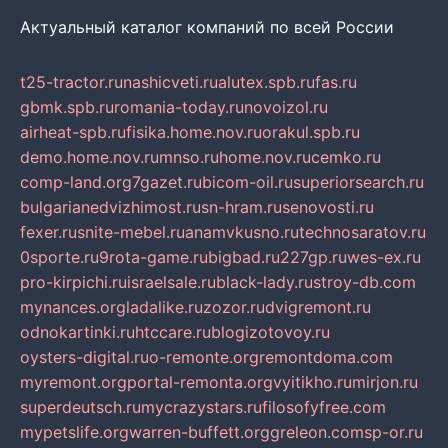
Актуальный каталог компаний по всей России
t25-tractor.ru
nashicveti.ru
alutex.spb.ru
fas.ru
gbmk.spb.ru
romania-today.ru
novoizol.ru
airheat-spb.ru
fisika.home.nov.ru
orakul.spb.ru
demo.home.nov.ru
mnso.ru
home.nov.ru
cemko.ru
comp-land.org
7gazet.ru
bicom-oil.ru
superiorsearch.ru
bulgarianedvizhimost.ru
sn-hram.ru
senovosti.ru
fexer.ru
snite-mebel.ru
anamvkusno.ru
technosaratov.ru
0sporte.ru
9rota-game.ru
bigbad.ru
227gp.ru
wes-ex.ru
pro-kirpichi.ru
israelsale.ru
black-lady.ru
stroy-db.com
mynances.org
ladalike.ru
zozor.ru
dvigremont.ru
odnokartinki.ru
htccare.ru
blogizotovoy.ru
oysters-digital.ru
o-remonte.org
remontdoma.com
myremont.org
portal-remonta.org
vyitikho.ru
mirjon.ru
superdeutsch.ru
mycrazystars.ru
filosofyfree.com
mypetslife.org
warren-buffett.org
greleon.com
sp-or.ru