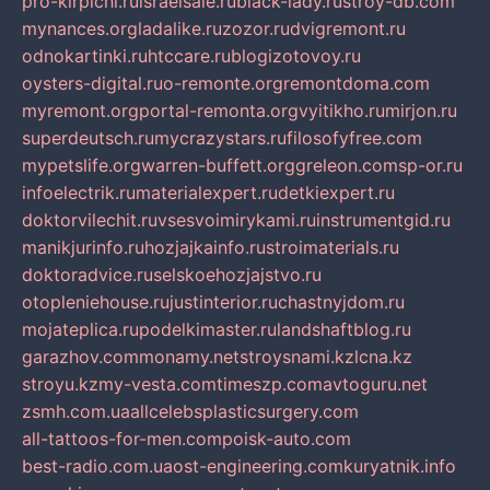
pro-kirpichi.ru
israelsale.ru
black-lady.ru
stroy-db.com
mynances.org
ladalike.ru
zozor.ru
dvigremont.ru
odnokartinki.ru
htccare.ru
blogizotovoy.ru
oysters-digital.ru
o-remonte.org
remontdoma.com
myremont.org
portal-remonta.org
vyitikho.ru
mirjon.ru
superdeutsch.ru
mycrazystars.ru
filosofyfree.com
mypetslife.org
warren-buffett.org
greleon.com
sp-or.ru
infoelectrik.ru
materialexpert.ru
detkiexpert.ru
doktorvilechit.ru
vsesvoimirykami.ru
instrumentgid.ru
manikjurinfo.ru
hozjajkainfo.ru
stroimaterials.ru
doktoradvice.ru
selskoehozjajstvo.ru
otopleniehouse.ru
justinterior.ru
chastnyjdom.ru
mojateplica.ru
podelkimaster.ru
landshaftblog.ru
garazhov.com
monamy.net
stroysnami.kz
lcna.kz
stroyu.kz
my-vesta.com
timeszp.com
avtoguru.net
zsmh.com.ua
allcelebsplasticsurgery.com
all-tattoos-for-men.com
poisk-auto.com
best-radio.com.ua
ost-engineering.com
kuryatnik.info