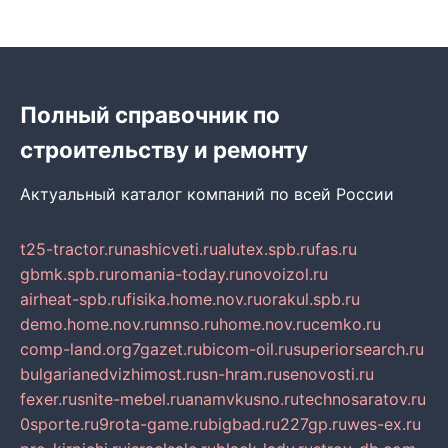
Полный справочник по
строительству и ремонту
Актуальный каталог компаний по всей России
t25-tractor.ru
nashicveti.ru
alutex.spb.ru
fas.ru
gbmk.spb.ru
romania-today.ru
novoizol.ru
airheat-spb.ru
fisika.home.nov.ru
orakul.spb.ru
demo.home.nov.ru
mnso.ru
home.nov.ru
cemko.ru
comp-land.org
7gazet.ru
bicom-oil.ru
superiorsearch.ru
bulgarianedvizhimost.ru
sn-hram.ru
senovosti.ru
fexer.ru
snite-mebel.ru
anamvkusno.ru
technosaratov.ru
0sporte.ru
9rota-game.ru
bigbad.ru
227gp.ru
wes-ex.ru