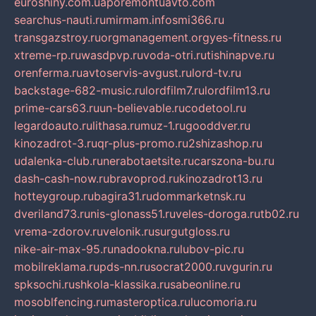
euroshiny.com.ua
poremontuavto.com
searchus-nauti.ru
mirmam.info
smi366.ru
transgazstroy.ru
orgmanagement.org
yes-fitness.ru
xtreme-rp.ru
wasdpvp.ru
voda-otri.ru
tishinapve.ru
orenferma.ru
avtoservis-avgust.ru
lord-tv.ru
backstage-682-music.ru
lordfilm7.ru
lordfilm13.ru
prime-cars63.ru
un-believable.ru
codetool.ru
legardoauto.ru
lithasa.ru
muz-1.ru
gooddver.ru
kinozadrot-3.ru
qr-plus-promo.ru
2shizashop.ru
udalenka-club.ru
nerabotaetsite.ru
carszona-bu.ru
dash-cash-now.ru
bravoprod.ru
kinozadrot13.ru
hotteygroup.ru
bagira31.ru
dommarketnsk.ru
dveriland73.ru
nis-glonass51.ru
veles-doroga.ru
tb02.ru
vrema-zdorov.ru
velonik.ru
surgutgloss.ru
nike-air-max-95.ru
nadookna.ru
lubov-pic.ru
mobilreklama.ru
pds-nn.ru
socrat2000.ru
vgurin.ru
spksochi.ru
shkola-klassika.ru
sabeonline.ru
mosoblfencing.ru
masteroptica.ru
lucomoria.ru