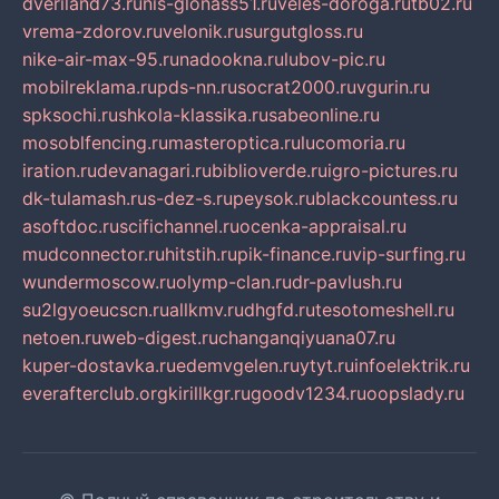
dveriland73.ru
nis-glonass51.ru
veles-doroga.ru
tb02.ru
vrema-zdorov.ru
velonik.ru
surgutgloss.ru
nike-air-max-95.ru
nadookna.ru
lubov-pic.ru
mobilreklama.ru
pds-nn.ru
socrat2000.ru
vgurin.ru
spksochi.ru
shkola-klassika.ru
sabeonline.ru
mosoblfencing.ru
masteroptica.ru
lucomoria.ru
iration.ru
devanagari.ru
biblioverde.ru
igro-pictures.ru
dk-tulamash.ru
s-dez-s.ru
peysok.ru
blackcountess.ru
asoftdoc.ru
scifichannel.ru
ocenka-appraisal.ru
mudconnector.ru
hitstih.ru
pik-finance.ru
vip-surfing.ru
wundermoscow.ru
olymp-clan.ru
dr-pavlush.ru
su2lgyoeucscn.ru
allkmv.ru
dhgfd.ru
tesotomeshell.ru
netoen.ru
web-digest.ru
changanqiyuana07.ru
kuper-dostavka.ru
edemvgelen.ru
ytyt.ru
infoelektrik.ru
everafterclub.org
kirillkgr.ru
goodv1234.ru
oopslady.ru