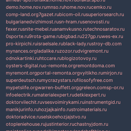
demo.home.nov.ru
mnso.ru
home.nov.ru
cemko.ru
comp-land.org
7gazet.ru
bicom-oil.ru
superiorsearch.ru
bulgarianedvizhimost.ru
sn-hram.ru
senovosti.ru
fexer.ru
snite-mebel.ru
anamvkusno.ru
technosaratov.ru
0sporte.ru
9rota-game.ru
bigbad.ru
227gp.ru
wes-ex.ru
pro-kirpichi.ru
israelsale.ru
black-lady.ru
stroy-db.com
mynances.org
ladalike.ru
zozor.ru
dvigremont.ru
odnokartinki.ru
htccare.ru
blogizotovoy.ru
oysters-digital.ru
o-remonte.org
remontdoma.com
myremont.org
portal-remonta.org
vyitikho.ru
mirjon.ru
superdeutsch.ru
mycrazystars.ru
filosofyfree.com
mypetslife.org
warren-buffett.org
greleon.com
sp-or.ru
infoelectrik.ru
materialexpert.ru
detkiexpert.ru
doktorvilechit.ru
vsesvoimirykami.ru
instrumentgid.ru
manikjurinfo.ru
hozjajkainfo.ru
stroimaterials.ru
doktoradvice.ru
selskoehozjajstvo.ru
otopleniehouse.ru
justinterior.ru
chastnyjdom.ru