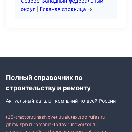
Северо-Западный федеральный
округ
|
Главная страница
→
Полный справочник по
строительству и ремонту
Актуальный каталог компаний по всей России
t25-tractor.ru
nashicveti.ru
alutex.spb.ru
fas.ru
gbmk.spb.ru
romania-today.ru
novoizol.ru
airheat-spb.ru
fisika.home.nov.ru
orakul.spb.ru