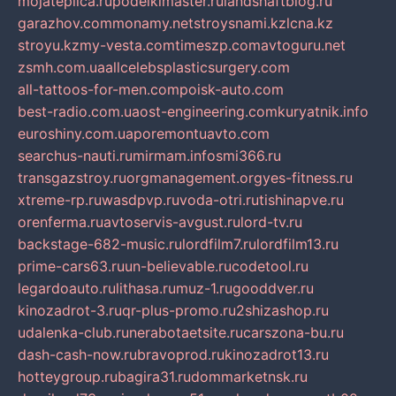
mojateplica.ru
podelkimaster.ru
landshaftblog.ru
garazhov.com
monamy.net
stroysnami.kz
lcna.kz
stroyu.kz
my-vesta.com
timeszp.com
avtoguru.net
zsmh.com.ua
allcelebsplasticsurgery.com
all-tattoos-for-men.com
poisk-auto.com
best-radio.com.ua
ost-engineering.com
kuryatnik.info
euroshiny.com.ua
poremontuavto.com
searchus-nauti.ru
mirmam.info
smi366.ru
transgazstroy.ru
orgmanagement.org
yes-fitness.ru
xtreme-rp.ru
wasdpvp.ru
voda-otri.ru
tishinapve.ru
orenferma.ru
avtoservis-avgust.ru
lord-tv.ru
backstage-682-music.ru
lordfilm7.ru
lordfilm13.ru
prime-cars63.ru
un-believable.ru
codetool.ru
legardoauto.ru
lithasa.ru
muz-1.ru
gooddver.ru
kinozadrot-3.ru
qr-plus-promo.ru
2shizashop.ru
udalenka-club.ru
nerabotaetsite.ru
carszona-bu.ru
dash-cash-now.ru
bravoprod.ru
kinozadrot13.ru
hotteygroup.ru
bagira31.ru
dommarketnsk.ru