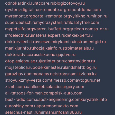
odnokartinki.ru
htccare.ru
blogizotovoy.ru
oysters-digital.ru
o-remonte.org
remontdoma.com
myremont.org
portal-remonta.org
vyitikho.ru
mirjon.ru
superdeutsch.ru
mycrazystars.ru
filosofyfree.com
mypetslife.org
warren-buffett.org
greleon.com
sp-or.ru
infoelectrik.ru
materialexpert.ru
detkiexpert.ru
doktorvilechit.ru
vsesvoimirykami.ru
instrumentgid.ru
manikjurinfo.ru
hozjajkainfo.ru
stroimaterials.ru
doktoradvice.ru
selskoehozjajstvo.ru
otopleniehouse.ru
justinterior.ru
chastnyjdom.ru
mojateplica.ru
podelkimaster.ru
landshaftblog.ru
garazhov.com
monamy.net
stroysnami.kz
lcna.kz
stroyu.kz
my-vesta.com
timeszp.com
avtoguru.net
zsmh.com.ua
allcelebsplasticsurgery.com
all-tattoos-for-men.com
poisk-auto.com
best-radio.com.ua
ost-engineering.com
kuryatnik.info
euroshiny.com.ua
poremontuavto.com
searchus-nauti.ru
mirmam.info
smi366.ru