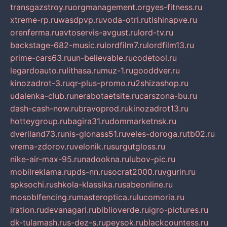
transgazstroy.ru
orgmanagement.org
yes-fitness.ru
xtreme-rp.ru
wasdpvp.ru
voda-otri.ru
tishinapve.ru
orenferma.ru
avtoservis-avgust.ru
lord-tv.ru
backstage-682-music.ru
lordfilm7.ru
lordfilm13.ru
prime-cars63.ru
un-believable.ru
codetool.ru
legardoauto.ru
lithasa.ru
muz-1.ru
gooddver.ru
kinozadrot-3.ru
qr-plus-promo.ru
2shizashop.ru
udalenka-club.ru
nerabotaetsite.ru
carszona-bu.ru
dash-cash-now.ru
bravoprod.ru
kinozadrot13.ru
hotteygroup.ru
bagira31.ru
dommarketnsk.ru
dveriland73.ru
nis-glonass51.ru
veles-doroga.ru
tb02.ru
vrema-zdorov.ru
velonik.ru
surgutgloss.ru
nike-air-max-95.ru
nadookna.ru
lubov-pic.ru
mobilreklama.ru
pds-nn.ru
socrat2000.ru
vgurin.ru
spksochi.ru
shkola-klassika.ru
sabeonline.ru
mosoblfencing.ru
masteroptica.ru
lucomoria.ru
iration.ru
devanagari.ru
biblioverde.ru
igro-pictures.ru
dk-tulamash.ru
s-dez-s.ru
peysok.ru
blackcountess.ru