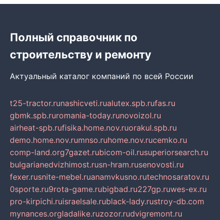
Полный справочник по
строительству и ремонту
Актуальный каталог компаний по всей России
t25-tractor.ru
nashicveti.ru
alutex.spb.ru
fas.ru
gbmk.spb.ru
romania-today.ru
novoizol.ru
airheat-spb.ru
fisika.home.nov.ru
orakul.spb.ru
demo.home.nov.ru
mnso.ru
home.nov.ru
cemko.ru
comp-land.org
7gazet.ru
bicom-oil.ru
superiorsearch.ru
bulgarianedvizhimost.ru
sn-hram.ru
senovosti.ru
fexer.ru
snite-mebel.ru
anamvkusno.ru
technosaratov.ru
0sporte.ru
9rota-game.ru
bigbad.ru
227gp.ru
wes-ex.ru
pro-kirpichi.ru
israelsale.ru
black-lady.ru
stroy-db.com
mynances.org
ladalike.ru
zozor.ru
dvigremont.ru