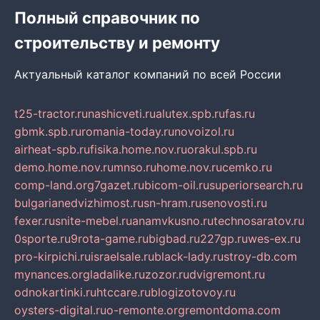
Полный справочник по
строительству и ремонту
Актуальный каталог компаний по всей России
t25-tractor.ru
nashicveti.ru
alutex.spb.ru
fas.ru
gbmk.spb.ru
romania-today.ru
novoizol.ru
airheat-spb.ru
fisika.home.nov.ru
orakul.spb.ru
demo.home.nov.ru
mnso.ru
home.nov.ru
cemko.ru
comp-land.org
7gazet.ru
bicom-oil.ru
superiorsearch.ru
bulgarianedvizhimost.ru
sn-hram.ru
senovosti.ru
fexer.ru
snite-mebel.ru
anamvkusno.ru
technosaratov.ru
0sporte.ru
9rota-game.ru
bigbad.ru
227gp.ru
wes-ex.ru
pro-kirpichi.ru
israelsale.ru
black-lady.ru
stroy-db.com
mynances.org
ladalike.ru
zozor.ru
dvigremont.ru
odnokartinki.ru
htccare.ru
blogizotovoy.ru
oysters-digital.ru
o-remonte.org
remontdoma.com