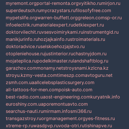
myremont.org
portal-remonta.org
vyitikho.ru
mirjon.ru
superdeutsch.ru
mycrazystars.ru
filosofyfree.com
mypetslife.org
warren-buffett.org
greleon.com
sp-or.ru
infoelectrik.ru
materialexpert.ru
detkiexpert.ru
doktorvilechit.ru
vsesvoimirykami.ru
instrumentgid.ru
manikjurinfo.ru
hozjajkainfo.ru
stroimaterials.ru
doktoradvice.ru
selskoehozjajstvo.ru
otopleniehouse.ru
justinterior.ru
chastnyjdom.ru
mojateplica.ru
podelkimaster.ru
landshaftblog.ru
garazhov.com
monamy.net
stroysnami.kz
lcna.kz
stroyu.kz
my-vesta.com
timeszp.com
avtoguru.net
zsmh.com.ua
allcelebsplasticsurgery.com
all-tattoos-for-men.com
poisk-auto.com
best-radio.com.ua
ost-engineering.com
kuryatnik.info
euroshiny.com.ua
poremontuavto.com
searchus-nauti.ru
mirmam.info
smi366.ru
transgazstroy.ru
orgmanagement.org
yes-fitness.ru
xtreme-rp.ru
wasdpvp.ru
voda-otri.ru
tishinapve.ru