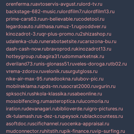
orenferma.ru
avtoservis-avgust.ru
lord-tv.ru
backstage-682-music.ru
lordfilm7.ru
lordfilm13.ru
prime-cars63.ru
un-believable.ru
codetool.ru
legardoauto.ru
lithasa.ru
muz-1.ru
gooddver.ru
kinozadrot-3.ru
qr-plus-promo.ru
2shizashop.ru
udalenka-club.ru
nerabotaetsite.ru
carszona-bu.ru
dash-cash-now.ru
bravoprod.ru
kinozadrot13.ru
hotteygroup.ru
bagira31.ru
dommarketnsk.ru
dveriland73.ru
nis-glonass51.ru
veles-doroga.ru
tb02.ru
vrema-zdorov.ru
velonik.ru
surgutgloss.ru
nike-air-max-95.ru
nadookna.ru
lubov-pic.ru
mobilreklama.ru
pds-nn.ru
socrat2000.ru
vgurin.ru
spksochi.ru
shkola-klassika.ru
sabeonline.ru
mosoblfencing.ru
masteroptica.ru
lucomoria.ru
iration.ru
devanagari.ru
biblioverde.ru
igro-pictures.ru
dk-tulamash.ru
s-dez-s.ru
peysok.ru
blackcountess.ru
asoftdoc.ru
scifichannel.ru
ocenka-appraisal.ru
mudconnector.ru
hitstih.ru
pik-finance.ru
vip-surfing.ru