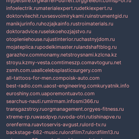
mypetslife.org
warren-buffett.org
greleon.com
sp-or.ru
infoelectrik.ru
materialexpert.ru
detkiexpert.ru
doktorvilechit.ru
vsesvoimirykami.ru
instrumentgid.ru
manikjurinfo.ru
hozjajkainfo.ru
stroimaterials.ru
doktoradvice.ru
selskoehozjajstvo.ru
otopleniehouse.ru
justinterior.ru
chastnyjdom.ru
mojateplica.ru
podelkimaster.ru
landshaftblog.ru
garazhov.com
monamy.net
stroysnami.kz
lcna.kz
stroyu.kz
my-vesta.com
timeszp.com
avtoguru.net
zsmh.com.ua
allcelebsplasticsurgery.com
all-tattoos-for-men.com
poisk-auto.com
best-radio.com.ua
ost-engineering.com
kuryatnik.info
euroshiny.com.ua
poremontuavto.com
searchus-nauti.ru
mirmam.info
smi366.ru
transgazstroy.ru
orgmanagement.org
yes-fitness.ru
xtreme-rp.ru
wasdpvp.ru
voda-otri.ru
tishinapve.ru
orenferma.ru
avtoservis-avgust.ru
lord-tv.ru
backstage-682-music.ru
lordfilm7.ru
lordfilm13.ru