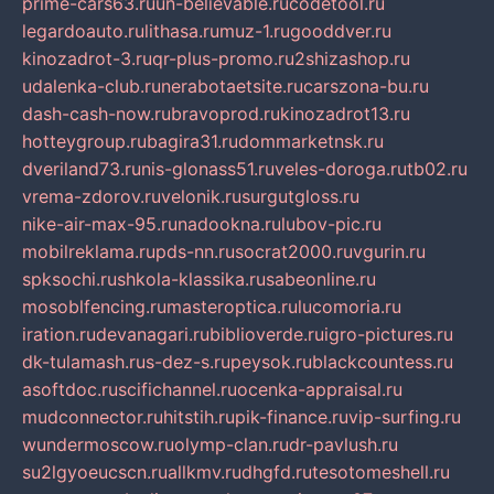
prime-cars63.ru
un-believable.ru
codetool.ru
legardoauto.ru
lithasa.ru
muz-1.ru
gooddver.ru
kinozadrot-3.ru
qr-plus-promo.ru
2shizashop.ru
udalenka-club.ru
nerabotaetsite.ru
carszona-bu.ru
dash-cash-now.ru
bravoprod.ru
kinozadrot13.ru
hotteygroup.ru
bagira31.ru
dommarketnsk.ru
dveriland73.ru
nis-glonass51.ru
veles-doroga.ru
tb02.ru
vrema-zdorov.ru
velonik.ru
surgutgloss.ru
nike-air-max-95.ru
nadookna.ru
lubov-pic.ru
mobilreklama.ru
pds-nn.ru
socrat2000.ru
vgurin.ru
spksochi.ru
shkola-klassika.ru
sabeonline.ru
mosoblfencing.ru
masteroptica.ru
lucomoria.ru
iration.ru
devanagari.ru
biblioverde.ru
igro-pictures.ru
dk-tulamash.ru
s-dez-s.ru
peysok.ru
blackcountess.ru
asoftdoc.ru
scifichannel.ru
ocenka-appraisal.ru
mudconnector.ru
hitstih.ru
pik-finance.ru
vip-surfing.ru
wundermoscow.ru
olymp-clan.ru
dr-pavlush.ru
su2lgyoeucscn.ru
allkmv.ru
dhgfd.ru
tesotomeshell.ru