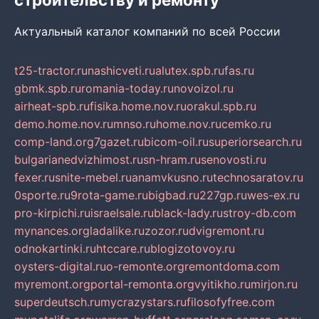
Актуальный каталог компаний по всей России
t25-tractor.ru
nashicveti.ru
alutex.spb.ru
fas.ru
gbmk.spb.ru
romania-today.ru
novoizol.ru
airheat-spb.ru
fisika.home.nov.ru
orakul.spb.ru
demo.home.nov.ru
mnso.ru
home.nov.ru
cemko.ru
comp-land.org
7gazet.ru
bicom-oil.ru
superiorsearch.ru
bulgarianedvizhimost.ru
sn-hram.ru
senovosti.ru
fexer.ru
snite-mebel.ru
anamvkusno.ru
technosaratov.ru
0sporte.ru
9rota-game.ru
bigbad.ru
227gp.ru
wes-ex.ru
pro-kirpichi.ru
israelsale.ru
black-lady.ru
stroy-db.com
mynances.org
ladalike.ru
zozor.ru
dvigremont.ru
odnokartinki.ru
htccare.ru
blogizotovoy.ru
oysters-digital.ru
o-remonte.org
remontdoma.com
myremont.org
portal-remonta.org
vyitikho.ru
mirjon.ru
superdeutsch.ru
mycrazystars.ru
filosofyfree.com