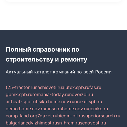
Полный справочник по
строительству и ремонту
Актуальный каталог компаний по всей России
t25-tractor.ru
nashicveti.ru
alutex.spb.ru
fas.ru
gbmk.spb.ru
romania-today.ru
novoizol.ru
airheat-spb.ru
fisika.home.nov.ru
orakul.spb.ru
demo.home.nov.ru
mnso.ru
home.nov.ru
cemko.ru
comp-land.org
7gazet.ru
bicom-oil.ru
superiorsearch.ru
bulgarianedvizhimost.ru
sn-hram.ru
senovosti.ru