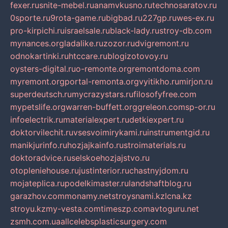
fexer.ru
snite-mebel.ru
anamvkusno.ru
technosaratov.ru
0sporte.ru
9rota-game.ru
bigbad.ru
227gp.ru
wes-ex.ru
pro-kirpichi.ru
israelsale.ru
black-lady.ru
stroy-db.com
mynances.org
ladalike.ru
zozor.ru
dvigremont.ru
odnokartinki.ru
htccare.ru
blogizotovoy.ru
oysters-digital.ru
o-remonte.org
remontdoma.com
myremont.org
portal-remonta.org
vyitikho.ru
mirjon.ru
superdeutsch.ru
mycrazystars.ru
filosofyfree.com
mypetslife.org
warren-buffett.org
greleon.com
sp-or.ru
infoelectrik.ru
materialexpert.ru
detkiexpert.ru
doktorvilechit.ru
vsesvoimirykami.ru
instrumentgid.ru
manikjurinfo.ru
hozjajkainfo.ru
stroimaterials.ru
doktoradvice.ru
selskoehozjajstvo.ru
otopleniehouse.ru
justinterior.ru
chastnyjdom.ru
mojateplica.ru
podelkimaster.ru
landshaftblog.ru
garazhov.com
monamy.net
stroysnami.kz
lcna.kz
stroyu.kz
my-vesta.com
timeszp.com
avtoguru.net
zsmh.com.ua
allcelebsplasticsurgery.com