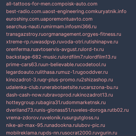
all-tattoos-for-men.com
poisk-auto.com
best-radio.com.ua
ost-engineering.com
kuryatnik.info
euroshiny.com.ua
poremontuavto.com
searchus-nauti.ru
mirmam.info
smi366.ru
transgazstroy.ru
orgmanagement.org
yes-fitness.ru
xtreme-rp.ru
wasdpvp.ru
voda-otri.ru
tishinapve.ru
orenferma.ru
avtoservis-avgust.ru
lord-tv.ru
backstage-682-music.ru
lordfilm7.ru
lordfilm13.ru
prime-cars63.ru
un-believable.ru
codetool.ru
legardoauto.ru
lithasa.ru
muz-1.ru
gooddver.ru
kinozadrot-3.ru
qr-plus-promo.ru
2shizashop.ru
udalenka-club.ru
nerabotaetsite.ru
carszona-bu.ru
dash-cash-now.ru
bravoprod.ru
kinozadrot13.ru
hotteygroup.ru
bagira31.ru
dommarketnsk.ru
dveriland73.ru
nis-glonass51.ru
veles-doroga.ru
tb02.ru
vrema-zdorov.ru
velonik.ru
surgutgloss.ru
nike-air-max-95.ru
nadookna.ru
lubov-pic.ru
mobilreklama.ru
pds-nn.ru
socrat2000.ru
vgurin.ru