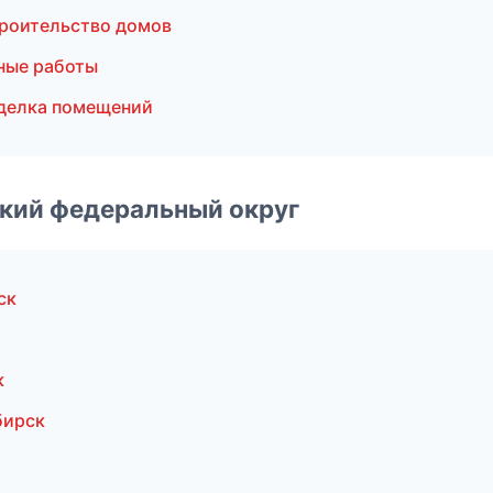
роительство домов
ные работы
делка помещений
ский федеральный округ
ск
к
бирск