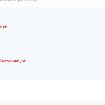
зный
к
Екатеринбург