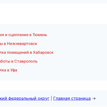
ия и сцепление в Тюмень
мы в Нижневартовск
лка помещений в Хабаровск
аботы в Ставрополь
лка в Уфа
ский федеральный округ
|
Главная страница
→