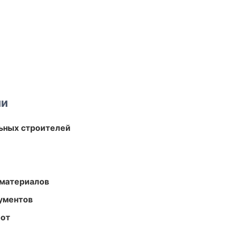
ми
ьных строителей
 материалов
ументов
бот