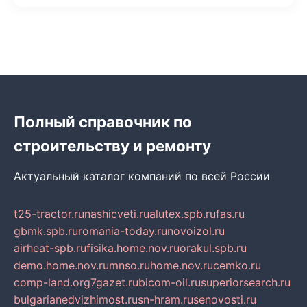
Полный справочник по
строительству и ремонту
Актуальный каталог компаний по всей России
t25-tractor.ru
nashicveti.ru
alutex.spb.ru
fas.ru
gbmk.spb.ru
romania-today.ru
novoizol.ru
airheat-spb.ru
fisika.home.nov.ru
orakul.spb.ru
demo.home.nov.ru
mnso.ru
home.nov.ru
cemko.ru
comp-land.org
7gazet.ru
bicom-oil.ru
superiorsearch.ru
bulgarianedvizhimost.ru
sn-hram.ru
senovosti.ru