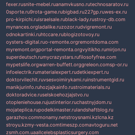
fexer.ru
snite-mebel.ru
anamvkusno.ru
technosaratov.ru
0sporte.ru
9rota-game.ru
bigbad.ru
227gp.ru
wes-ex.ru
pro-kirpichi.ru
israelsale.ru
black-lady.ru
stroy-db.com
mynances.org
ladalike.ru
zozor.ru
dvigremont.ru
odnokartinki.ru
htccare.ru
blogizotovoy.ru
oysters-digital.ru
o-remonte.org
remontdoma.com
myremont.org
portal-remonta.org
vyitikho.ru
mirjon.ru
superdeutsch.ru
mycrazystars.ru
filosofyfree.com
mypetslife.org
warren-buffett.org
greleon.com
sp-or.ru
infoelectrik.ru
materialexpert.ru
detkiexpert.ru
doktorvilechit.ru
vsesvoimirykami.ru
instrumentgid.ru
manikjurinfo.ru
hozjajkainfo.ru
stroimaterials.ru
doktoradvice.ru
selskoehozjajstvo.ru
otopleniehouse.ru
justinterior.ru
chastnyjdom.ru
mojateplica.ru
podelkimaster.ru
landshaftblog.ru
garazhov.com
monamy.net
stroysnami.kz
lcna.kz
stroyu.kz
my-vesta.com
timeszp.com
avtoguru.net
zsmh.com.ua
allcelebsplasticsurgery.com