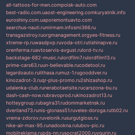
all-tattoos-for-men.com
poisk-auto.com
best-radio.com.ua
ost-engineering.com
kuryatnik.info
euroshiny.com.ua
poremontuavto.com
searchus-nauti.ru
mirmam.info
smi366.ru
transgazstroy.ru
orgmanagement.org
yes-fitness.ru
xtreme-rp.ru
wasdpvp.ru
voda-otri.ru
tishinapve.ru
orenferma.ru
avtoservis-avgust.ru
lord-tv.ru
backstage-682-music.ru
lordfilm7.ru
lordfilm13.ru
prime-cars63.ru
un-believable.ru
codetool.ru
legardoauto.ru
lithasa.ru
muz-1.ru
gooddver.ru
kinozadrot-3.ru
qr-plus-promo.ru
2shizashop.ru
udalenka-club.ru
nerabotaetsite.ru
carszona-bu.ru
dash-cash-now.ru
bravoprod.ru
kinozadrot13.ru
hotteygroup.ru
bagira31.ru
dommarketnsk.ru
dveriland73.ru
nis-glonass51.ru
veles-doroga.ru
tb02.ru
vrema-zdorov.ru
velonik.ru
surgutgloss.ru
nike-air-max-95.ru
nadookna.ru
lubov-pic.ru
mobilreklama.ru
pds-nn.ru
socrat2000.ru
vgurin.ru