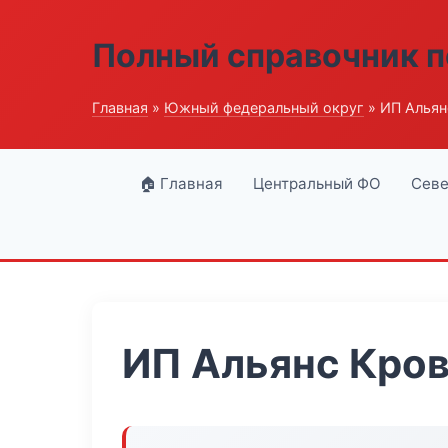
Полный справочник п
Главная
»
Южный федеральный округ
» ИП Альян
🏠 Главная
Центральный ФО
Севе
ИП Альянс Кро