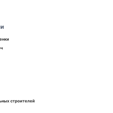
ми
енки
юч
ьных строителей