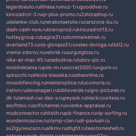
legardoauto.ru
lithasa.ru
muz-1.ru
gooddver.ru
kinozadrot-3.ru
qr-plus-promo.ru
2shizashop.ru
udalenka-club.ru
nerabotaetsite.ru
carszona-bu.ru
dash-cash-now.ru
bravoprod.ru
kinozadrot13.ru
hotteygroup.ru
bagira31.ru
dommarketnsk.ru
dveriland73.ru
nis-glonass51.ru
veles-doroga.ru
tb02.ru
vrema-zdorov.ru
velonik.ru
surgutgloss.ru
nike-air-max-95.ru
nadookna.ru
lubov-pic.ru
mobilreklama.ru
pds-nn.ru
socrat2000.ru
vgurin.ru
spksochi.ru
shkola-klassika.ru
sabeonline.ru
mosoblfencing.ru
masteroptica.ru
lucomoria.ru
iration.ru
devanagari.ru
biblioverde.ru
igro-pictures.ru
dk-tulamash.ru
s-dez-s.ru
peysok.ru
blackcountess.ru
asoftdoc.ru
scifichannel.ru
ocenka-appraisal.ru
mudconnector.ru
hitstih.ru
pik-finance.ru
vip-surfing.ru
wundermoscow.ru
olymp-clan.ru
dr-pavlush.ru
su2lgyoeucscn.ru
allkmv.ru
dhgfd.ru
tesotomeshell.ru
netoen.ru
web-digest.ru
changanqiyuana07.ru