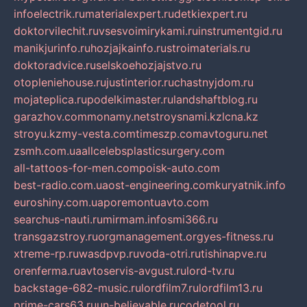
infoelectrik.ru
materialexpert.ru
detkiexpert.ru
doktorvilechit.ru
vsesvoimirykami.ru
instrumentgid.ru
manikjurinfo.ru
hozjajkainfo.ru
stroimaterials.ru
doktoradvice.ru
selskoehozjajstvo.ru
otopleniehouse.ru
justinterior.ru
chastnyjdom.ru
mojateplica.ru
podelkimaster.ru
landshaftblog.ru
garazhov.com
monamy.net
stroysnami.kz
lcna.kz
stroyu.kz
my-vesta.com
timeszp.com
avtoguru.net
zsmh.com.ua
allcelebsplasticsurgery.com
all-tattoos-for-men.com
poisk-auto.com
best-radio.com.ua
ost-engineering.com
kuryatnik.info
euroshiny.com.ua
poremontuavto.com
searchus-nauti.ru
mirmam.info
smi366.ru
transgazstroy.ru
orgmanagement.org
yes-fitness.ru
xtreme-rp.ru
wasdpvp.ru
voda-otri.ru
tishinapve.ru
orenferma.ru
avtoservis-avgust.ru
lord-tv.ru
backstage-682-music.ru
lordfilm7.ru
lordfilm13.ru
prime-cars63.ru
un-believable.ru
codetool.ru