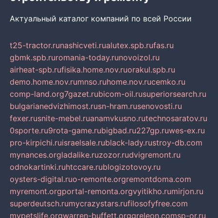
Актуальный каталог компаний по всей России
t25-tractor.ru
nashicveti.ru
alutex.spb.ru
fas.ru
gbmk.spb.ru
romania-today.ru
novoizol.ru
airheat-spb.ru
fisika.home.nov.ru
orakul.spb.ru
demo.home.nov.ru
mnso.ru
home.nov.ru
cemko.ru
comp-land.org
7gazet.ru
bicom-oil.ru
superiorsearch.ru
bulgarianedvizhimost.ru
sn-hram.ru
senovosti.ru
fexer.ru
snite-mebel.ru
anamvkusno.ru
technosaratov.ru
0sporte.ru
9rota-game.ru
bigbad.ru
227gp.ru
wes-ex.ru
pro-kirpichi.ru
israelsale.ru
black-lady.ru
stroy-db.com
mynances.org
ladalike.ru
zozor.ru
dvigremont.ru
odnokartinki.ru
htccare.ru
blogizotovoy.ru
oysters-digital.ru
o-remonte.org
remontdoma.com
myremont.org
portal-remonta.org
vyitikho.ru
mirjon.ru
superdeutsch.ru
mycrazystars.ru
filosofyfree.com
mypetslife.org
warren-buffett.org
greleon.com
sp-or.ru