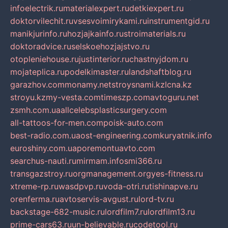
infoelectrik.ru
materialexpert.ru
detkiexpert.ru
doktorvilechit.ru
vsesvoimirykami.ru
instrumentgid.ru
manikjurinfo.ru
hozjajkainfo.ru
stroimaterials.ru
doktoradvice.ru
selskoehozjajstvo.ru
otopleniehouse.ru
justinterior.ru
chastnyjdom.ru
mojateplica.ru
podelkimaster.ru
landshaftblog.ru
garazhov.com
monamy.net
stroysnami.kz
lcna.kz
stroyu.kz
my-vesta.com
timeszp.com
avtoguru.net
zsmh.com.ua
allcelebsplasticsurgery.com
all-tattoos-for-men.com
poisk-auto.com
best-radio.com.ua
ost-engineering.com
kuryatnik.info
euroshiny.com.ua
poremontuavto.com
searchus-nauti.ru
mirmam.info
smi366.ru
transgazstroy.ru
orgmanagement.org
yes-fitness.ru
xtreme-rp.ru
wasdpvp.ru
voda-otri.ru
tishinapve.ru
orenferma.ru
avtoservis-avgust.ru
lord-tv.ru
backstage-682-music.ru
lordfilm7.ru
lordfilm13.ru
prime-cars63.ru
un-believable.ru
codetool.ru