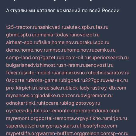
Актуальный каталог компаний по всей России
t25-tractor.ru
nashicveti.ru
alutex.spb.ru
fas.ru
gbmk.spb.ru
romania-today.ru
novoizol.ru
airheat-spb.ru
fisika.home.nov.ru
orakul.spb.ru
demo.home.nov.ru
mnso.ru
home.nov.ru
cemko.ru
comp-land.org
7gazet.ru
bicom-oil.ru
superiorsearch.ru
bulgarianedvizhimost.ru
sn-hram.ru
senovosti.ru
fexer.ru
snite-mebel.ru
anamvkusno.ru
technosaratov.ru
0sporte.ru
9rota-game.ru
bigbad.ru
227gp.ru
wes-ex.ru
pro-kirpichi.ru
israelsale.ru
black-lady.ru
stroy-db.com
mynances.org
ladalike.ru
zozor.ru
dvigremont.ru
odnokartinki.ru
htccare.ru
blogizotovoy.ru
oysters-digital.ru
o-remonte.org
remontdoma.com
myremont.org
portal-remonta.org
vyitikho.ru
mirjon.ru
superdeutsch.ru
mycrazystars.ru
filosofyfree.com
mypetslife.org
warren-buffett.org
greleon.com
sp-or.ru