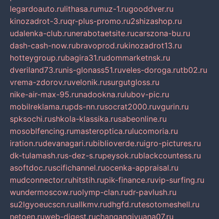
legardoauto.ru
lithasa.ru
muz-1.ru
gooddver.ru
kinozadrot-3.ru
qr-plus-promo.ru
2shizashop.ru
udalenka-club.ru
nerabotaetsite.ru
carszona-bu.ru
dash-cash-now.ru
bravoprod.ru
kinozadrot13.ru
hotteygroup.ru
bagira31.ru
dommarketnsk.ru
dveriland73.ru
nis-glonass51.ru
veles-doroga.ru
tb02.ru
vrema-zdorov.ru
velonik.ru
surgutgloss.ru
nike-air-max-95.ru
nadookna.ru
lubov-pic.ru
mobilreklama.ru
pds-nn.ru
socrat2000.ru
vgurin.ru
spksochi.ru
shkola-klassika.ru
sabeonline.ru
mosoblfencing.ru
masteroptica.ru
lucomoria.ru
iration.ru
devanagari.ru
biblioverde.ru
igro-pictures.ru
dk-tulamash.ru
s-dez-s.ru
peysok.ru
blackcountess.ru
asoftdoc.ru
scifichannel.ru
ocenka-appraisal.ru
mudconnector.ru
hitstih.ru
pik-finance.ru
vip-surfing.ru
wundermoscow.ru
olymp-clan.ru
dr-pavlush.ru
su2lgyoeucscn.ru
allkmv.ru
dhgfd.ru
tesotomeshell.ru
netoen.ru
web-digest.ru
changanqiyuana07.ru