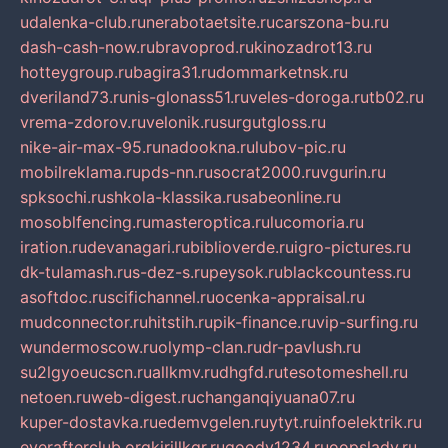
udalenka-club.ru
nerabotaetsite.ru
carszona-bu.ru
dash-cash-now.ru
bravoprod.ru
kinozadrot13.ru
hotteygroup.ru
bagira31.ru
dommarketnsk.ru
dveriland73.ru
nis-glonass51.ru
veles-doroga.ru
tb02.ru
vrema-zdorov.ru
velonik.ru
surgutgloss.ru
nike-air-max-95.ru
nadookna.ru
lubov-pic.ru
mobilreklama.ru
pds-nn.ru
socrat2000.ru
vgurin.ru
spksochi.ru
shkola-klassika.ru
sabeonline.ru
mosoblfencing.ru
masteroptica.ru
lucomoria.ru
iration.ru
devanagari.ru
biblioverde.ru
igro-pictures.ru
dk-tulamash.ru
s-dez-s.ru
peysok.ru
blackcountess.ru
asoftdoc.ru
scifichannel.ru
ocenka-appraisal.ru
mudconnector.ru
hitstih.ru
pik-finance.ru
vip-surfing.ru
wundermoscow.ru
olymp-clan.ru
dr-pavlush.ru
su2lgyoeucscn.ru
allkmv.ru
dhgfd.ru
tesotomeshell.ru
netoen.ru
web-digest.ru
changanqiyuana07.ru
kuper-dostavka.ru
edemvgelen.ru
ytyt.ru
infoelektrik.ru
everafterclub.org
kirillkgr.ru
goodv1234.ru
oopslady.ru