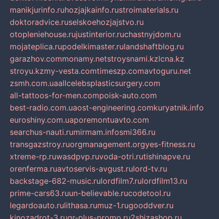
manikjurinfo.ru
hozjajkainfo.ru
stroimaterials.ru
doktoradvice.ru
selskoehozjajstvo.ru
otopleniehouse.ru
justinterior.ru
chastnyjdom.ru
mojateplica.ru
podelkimaster.ru
landshaftblog.ru
garazhov.com
monamy.net
stroysnami.kz
lcna.kz
stroyu.kz
my-vesta.com
timeszp.com
avtoguru.net
zsmh.com.ua
allcelebsplasticsurgery.com
all-tattoos-for-men.com
poisk-auto.com
best-radio.com.ua
ost-engineering.com
kuryatnik.info
euroshiny.com.ua
poremontuavto.com
searchus-nauti.ru
mirmam.info
smi366.ru
transgazstroy.ru
orgmanagement.org
yes-fitness.ru
xtreme-rp.ru
wasdpvp.ru
voda-otri.ru
tishinapve.ru
orenferma.ru
avtoservis-avgust.ru
lord-tv.ru
backstage-682-music.ru
lordfilm7.ru
lordfilm13.ru
prime-cars63.ru
un-believable.ru
codetool.ru
legardoauto.ru
lithasa.ru
muz-1.ru
gooddver.ru
kinozadrot-3.ru
qr-plus-promo.ru
2shizashop.ru