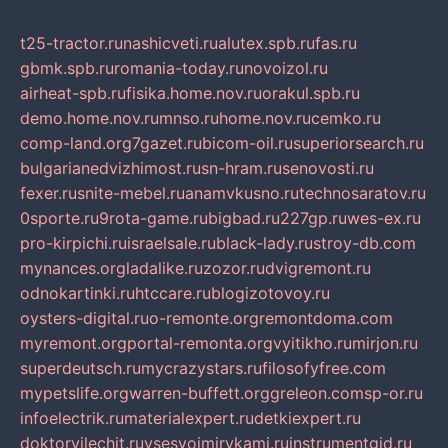
t25-tractor.ru
nashicveti.ru
alutex.spb.ru
fas.ru
gbmk.spb.ru
romania-today.ru
novoizol.ru
airheat-spb.ru
fisika.home.nov.ru
orakul.spb.ru
demo.home.nov.ru
mnso.ru
home.nov.ru
cemko.ru
comp-land.org
7gazet.ru
bicom-oil.ru
superiorsearch.ru
bulgarianedvizhimost.ru
sn-hram.ru
senovosti.ru
fexer.ru
snite-mebel.ru
anamvkusno.ru
technosaratov.ru
0sporte.ru
9rota-game.ru
bigbad.ru
227gp.ru
wes-ex.ru
pro-kirpichi.ru
israelsale.ru
black-lady.ru
stroy-db.com
mynances.org
ladalike.ru
zozor.ru
dvigremont.ru
odnokartinki.ru
htccare.ru
blogizotovoy.ru
oysters-digital.ru
o-remonte.org
remontdoma.com
myremont.org
portal-remonta.org
vyitikho.ru
mirjon.ru
superdeutsch.ru
mycrazystars.ru
filosofyfree.com
mypetslife.org
warren-buffett.org
greleon.com
sp-or.ru
infoelectrik.ru
materialexpert.ru
detkiexpert.ru
doktorvilechit.ru
vsesvoimirykami.ru
instrumentgid.ru