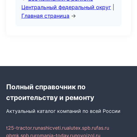
Центральный федеральный округ
|
Главная страница
→
Полный справочник по
строительству и ремонту
Актуальный каталог компаний по всей России
t25-tractor.ru
nashicveti.ru
alutex.spb.ru
fas.ru
gbmk.spb.ru
romania-today.ru
novoizol.ru