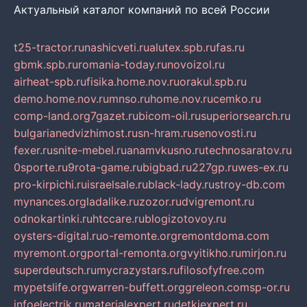
Актуальный каталог компаний по всей России
t25-tractor.ru
nashicveti.ru
alutex.spb.ru
fas.ru
gbmk.spb.ru
romania-today.ru
novoizol.ru
airheat-spb.ru
fisika.home.nov.ru
orakul.spb.ru
demo.home.nov.ru
mnso.ru
home.nov.ru
cemko.ru
comp-land.org
7gazet.ru
bicom-oil.ru
superiorsearch.ru
bulgarianedvizhimost.ru
sn-hram.ru
senovosti.ru
fexer.ru
snite-mebel.ru
anamvkusno.ru
technosaratov.ru
0sporte.ru
9rota-game.ru
bigbad.ru
227gp.ru
wes-ex.ru
pro-kirpichi.ru
israelsale.ru
black-lady.ru
stroy-db.com
mynances.org
ladalike.ru
zozor.ru
dvigremont.ru
odnokartinki.ru
htccare.ru
blogizotovoy.ru
oysters-digital.ru
o-remonte.org
remontdoma.com
myremont.org
portal-remonta.org
vyitikho.ru
mirjon.ru
superdeutsch.ru
mycrazystars.ru
filosofyfree.com
mypetslife.org
warren-buffett.org
greleon.com
sp-or.ru
infoelectrik.ru
materialexpert.ru
detkiexpert.ru