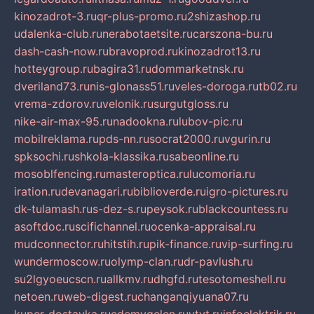
kinozadrot-3.ru
qr-plus-promo.ru
2shizashop.ru
udalenka-club.ru
nerabotaetsite.ru
carszona-bu.ru
dash-cash-now.ru
bravoprod.ru
kinozadrot13.ru
hotteygroup.ru
bagira31.ru
dommarketnsk.ru
dveriland73.ru
nis-glonass51.ru
veles-doroga.ru
tb02.ru
vrema-zdorov.ru
velonik.ru
surgutgloss.ru
nike-air-max-95.ru
nadookna.ru
lubov-pic.ru
mobilreklama.ru
pds-nn.ru
socrat2000.ru
vgurin.ru
spksochi.ru
shkola-klassika.ru
sabeonline.ru
mosoblfencing.ru
masteroptica.ru
lucomoria.ru
iration.ru
devanagari.ru
biblioverde.ru
igro-pictures.ru
dk-tulamash.ru
s-dez-s.ru
peysok.ru
blackcountess.ru
asoftdoc.ru
scifichannel.ru
ocenka-appraisal.ru
mudconnector.ru
hitstih.ru
pik-finance.ru
vip-surfing.ru
wundermoscow.ru
olymp-clan.ru
dr-pavlush.ru
su2lgyoeucscn.ru
allkmv.ru
dhgfd.ru
tesotomeshell.ru
netoen.ru
web-digest.ru
changanqiyuana07.ru