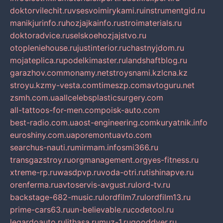
doktorvilechit.ru
vsesvoimirykami.ru
instrumentgid.ru
manikjurinfo.ru
hozjajkainfo.ru
stroimaterials.ru
doktoradvice.ru
selskoehozjajstvo.ru
otopleniehouse.ru
justinterior.ru
chastnyjdom.ru
mojateplica.ru
podelkimaster.ru
landshaftblog.ru
garazhov.com
monamy.net
stroysnami.kz
lcna.kz
stroyu.kz
my-vesta.com
timeszp.com
avtoguru.net
zsmh.com.ua
allcelebsplasticsurgery.com
all-tattoos-for-men.com
poisk-auto.com
best-radio.com.ua
ost-engineering.com
kuryatnik.info
euroshiny.com.ua
poremontuavto.com
searchus-nauti.ru
mirmam.info
smi366.ru
transgazstroy.ru
orgmanagement.org
yes-fitness.ru
xtreme-rp.ru
wasdpvp.ru
voda-otri.ru
tishinapve.ru
orenferma.ru
avtoservis-avgust.ru
lord-tv.ru
backstage-682-music.ru
lordfilm7.ru
lordfilm13.ru
prime-cars63.ru
un-believable.ru
codetool.ru
legardoauto.ru
lithasa.ru
muz-1.ru
gooddver.ru