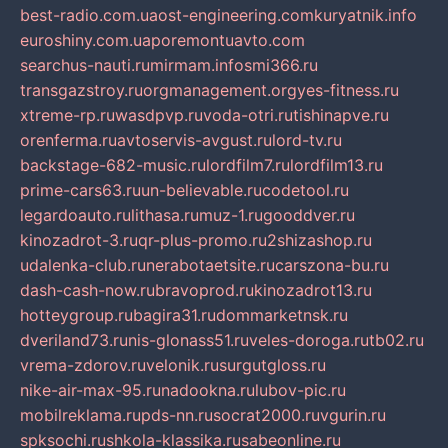
best-radio.com.ua
ost-engineering.com
kuryatnik.info
euroshiny.com.ua
poremontuavto.com
searchus-nauti.ru
mirmam.info
smi366.ru
transgazstroy.ru
orgmanagement.org
yes-fitness.ru
xtreme-rp.ru
wasdpvp.ru
voda-otri.ru
tishinapve.ru
orenferma.ru
avtoservis-avgust.ru
lord-tv.ru
backstage-682-music.ru
lordfilm7.ru
lordfilm13.ru
prime-cars63.ru
un-believable.ru
codetool.ru
legardoauto.ru
lithasa.ru
muz-1.ru
gooddver.ru
kinozadrot-3.ru
qr-plus-promo.ru
2shizashop.ru
udalenka-club.ru
nerabotaetsite.ru
carszona-bu.ru
dash-cash-now.ru
bravoprod.ru
kinozadrot13.ru
hotteygroup.ru
bagira31.ru
dommarketnsk.ru
dveriland73.ru
nis-glonass51.ru
veles-doroga.ru
tb02.ru
vrema-zdorov.ru
velonik.ru
surgutgloss.ru
nike-air-max-95.ru
nadookna.ru
lubov-pic.ru
mobilreklama.ru
pds-nn.ru
socrat2000.ru
vgurin.ru
spksochi.ru
shkola-klassika.ru
sabeonline.ru