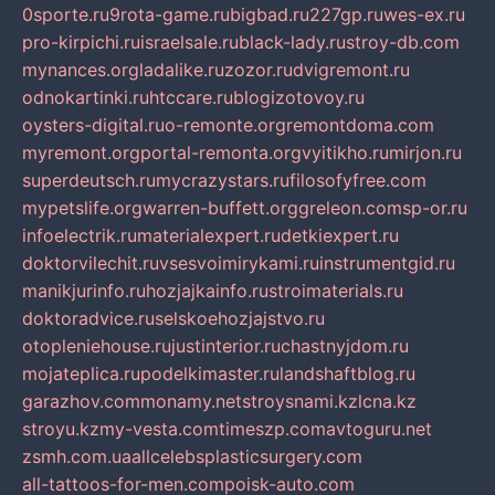
0sporte.ru
9rota-game.ru
bigbad.ru
227gp.ru
wes-ex.ru
pro-kirpichi.ru
israelsale.ru
black-lady.ru
stroy-db.com
mynances.org
ladalike.ru
zozor.ru
dvigremont.ru
odnokartinki.ru
htccare.ru
blogizotovoy.ru
oysters-digital.ru
o-remonte.org
remontdoma.com
myremont.org
portal-remonta.org
vyitikho.ru
mirjon.ru
superdeutsch.ru
mycrazystars.ru
filosofyfree.com
mypetslife.org
warren-buffett.org
greleon.com
sp-or.ru
infoelectrik.ru
materialexpert.ru
detkiexpert.ru
doktorvilechit.ru
vsesvoimirykami.ru
instrumentgid.ru
manikjurinfo.ru
hozjajkainfo.ru
stroimaterials.ru
doktoradvice.ru
selskoehozjajstvo.ru
otopleniehouse.ru
justinterior.ru
chastnyjdom.ru
mojateplica.ru
podelkimaster.ru
landshaftblog.ru
garazhov.com
monamy.net
stroysnami.kz
lcna.kz
stroyu.kz
my-vesta.com
timeszp.com
avtoguru.net
zsmh.com.ua
allcelebsplasticsurgery.com
all-tattoos-for-men.com
poisk-auto.com