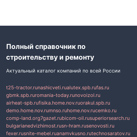
Полный справочник по
строительству и ремонту
Актуальный каталог компаний по всей России
t25-tractor.ru
nashicveti.ru
alutex.spb.ru
fas.ru
gbmk.spb.ru
romania-today.ru
novoizol.ru
airheat-spb.ru
fisika.home.nov.ru
orakul.spb.ru
demo.home.nov.ru
mnso.ru
home.nov.ru
cemko.ru
comp-land.org
7gazet.ru
bicom-oil.ru
superiorsearch.ru
bulgarianedvizhimost.ru
sn-hram.ru
senovosti.ru
fexer.ru
snite-mebel.ru
anamvkusno.ru
technosaratov.ru