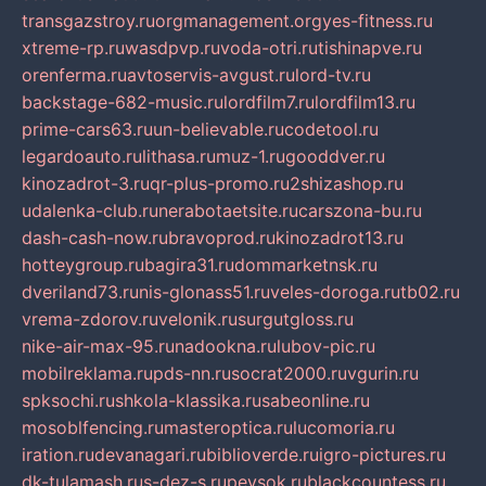
transgazstroy.ru
orgmanagement.org
yes-fitness.ru
xtreme-rp.ru
wasdpvp.ru
voda-otri.ru
tishinapve.ru
orenferma.ru
avtoservis-avgust.ru
lord-tv.ru
backstage-682-music.ru
lordfilm7.ru
lordfilm13.ru
prime-cars63.ru
un-believable.ru
codetool.ru
legardoauto.ru
lithasa.ru
muz-1.ru
gooddver.ru
kinozadrot-3.ru
qr-plus-promo.ru
2shizashop.ru
udalenka-club.ru
nerabotaetsite.ru
carszona-bu.ru
dash-cash-now.ru
bravoprod.ru
kinozadrot13.ru
hotteygroup.ru
bagira31.ru
dommarketnsk.ru
dveriland73.ru
nis-glonass51.ru
veles-doroga.ru
tb02.ru
vrema-zdorov.ru
velonik.ru
surgutgloss.ru
nike-air-max-95.ru
nadookna.ru
lubov-pic.ru
mobilreklama.ru
pds-nn.ru
socrat2000.ru
vgurin.ru
spksochi.ru
shkola-klassika.ru
sabeonline.ru
mosoblfencing.ru
masteroptica.ru
lucomoria.ru
iration.ru
devanagari.ru
biblioverde.ru
igro-pictures.ru
dk-tulamash.ru
s-dez-s.ru
peysok.ru
blackcountess.ru