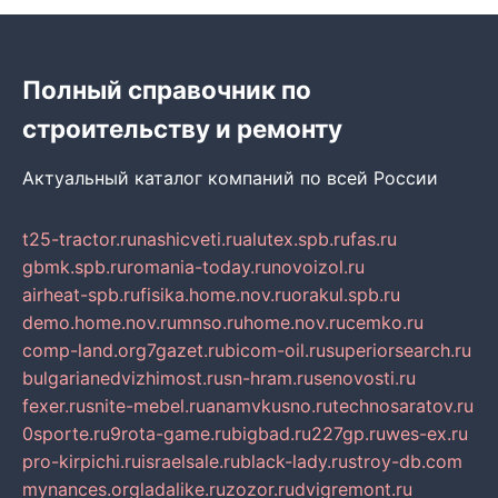
Полный справочник по
строительству и ремонту
Актуальный каталог компаний по всей России
t25-tractor.ru
nashicveti.ru
alutex.spb.ru
fas.ru
gbmk.spb.ru
romania-today.ru
novoizol.ru
airheat-spb.ru
fisika.home.nov.ru
orakul.spb.ru
demo.home.nov.ru
mnso.ru
home.nov.ru
cemko.ru
comp-land.org
7gazet.ru
bicom-oil.ru
superiorsearch.ru
bulgarianedvizhimost.ru
sn-hram.ru
senovosti.ru
fexer.ru
snite-mebel.ru
anamvkusno.ru
technosaratov.ru
0sporte.ru
9rota-game.ru
bigbad.ru
227gp.ru
wes-ex.ru
pro-kirpichi.ru
israelsale.ru
black-lady.ru
stroy-db.com
mynances.org
ladalike.ru
zozor.ru
dvigremont.ru