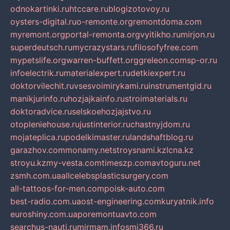
odnokartinki.ru
htccare.ru
blogizotovoy.ru
oysters-digital.ru
o-remonte.org
remontdoma.com
myremont.org
portal-remonta.org
vyitikho.ru
mirjon.ru
superdeutsch.ru
mycrazystars.ru
filosofyfree.com
mypetslife.org
warren-buffett.org
greleon.com
sp-or.ru
infoelectrik.ru
materialexpert.ru
detkiexpert.ru
doktorvilechit.ru
vsesvoimirykami.ru
instrumentgid.ru
manikjurinfo.ru
hozjajkainfo.ru
stroimaterials.ru
doktoradvice.ru
selskoehozjajstvo.ru
otopleniehouse.ru
justinterior.ru
chastnyjdom.ru
mojateplica.ru
podelkimaster.ru
landshaftblog.ru
garazhov.com
monamy.net
stroysnami.kz
lcna.kz
stroyu.kz
my-vesta.com
timeszp.com
avtoguru.net
zsmh.com.ua
allcelebsplasticsurgery.com
all-tattoos-for-men.com
poisk-auto.com
best-radio.com.ua
ost-engineering.com
kuryatnik.info
euroshiny.com.ua
poremontuavto.com
searchus-nauti.ru
mirmam.info
smi366.ru