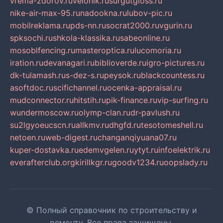
vrema-zdorov.ru
velonik.ru
surgutgloss.ru
nike-air-max-95.ru
nadookna.ru
lubov-pic.ru
mobilreklama.ru
pds-nn.ru
socrat2000.ru
vgurin.ru
spksochi.ru
shkola-klassika.ru
sabeonline.ru
mosoblfencing.ru
masteroptica.ru
lucomoria.ru
iration.ru
devanagari.ru
biblioverde.ru
igro-pictures.ru
dk-tulamash.ru
s-dez-s.ru
peysok.ru
blackcountess.ru
asoftdoc.ru
scifichannel.ru
ocenka-appraisal.ru
mudconnector.ru
hitstih.ru
pik-finance.ru
vip-surfing.ru
wundermoscow.ru
olymp-clan.ru
dr-pavlush.ru
su2lgyoeucscn.ru
allkmv.ru
dhgfd.ru
tesotomeshell.ru
netoen.ru
web-digest.ru
changanqiyuana07.ru
kuper-dostavka.ru
edemvgelen.ru
ytyt.ru
infoelektrik.ru
everafterclub.org
kirillkgr.ru
goodv1234.ru
oopslady.ru
© Полный справочник по строительству и
ремонту. Все права защищены.