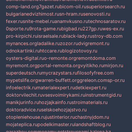
comp-land.org
7gazet.ru
bicom-oil.ru
superiorsearch.ru
bulgarianedvizhimost.ru
sn-hram.ru
senovosti.ru
fexer.ru
snite-mebel.ru
anamvkusno.ru
technosaratov.ru
0sporte.ru
9rota-game.ru
bigbad.ru
227gp.ru
wes-ex.ru
pro-kirpichi.ru
israelsale.ru
black-lady.ru
stroy-db.com
mynances.org
ladalike.ru
zozor.ru
dvigremont.ru
odnokartinki.ru
htccare.ru
blogizotovoy.ru
oysters-digital.ru
o-remonte.org
remontdoma.com
myremont.org
portal-remonta.org
vyitikho.ru
mirjon.ru
superdeutsch.ru
mycrazystars.ru
filosofyfree.com
mypetslife.org
warren-buffett.org
greleon.com
sp-or.ru
infoelectrik.ru
materialexpert.ru
detkiexpert.ru
doktorvilechit.ru
vsesvoimirykami.ru
instrumentgid.ru
manikjurinfo.ru
hozjajkainfo.ru
stroimaterials.ru
doktoradvice.ru
selskoehozjajstvo.ru
otopleniehouse.ru
justinterior.ru
chastnyjdom.ru
mojateplica.ru
podelkimaster.ru
landshaftblog.ru
garazhov.com
monamy.net
stroysnami.kz
lcna.kz