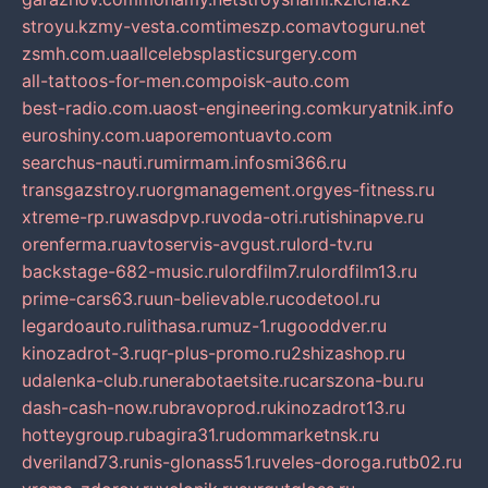
stroyu.kz
my-vesta.com
timeszp.com
avtoguru.net
zsmh.com.ua
allcelebsplasticsurgery.com
all-tattoos-for-men.com
poisk-auto.com
best-radio.com.ua
ost-engineering.com
kuryatnik.info
euroshiny.com.ua
poremontuavto.com
searchus-nauti.ru
mirmam.info
smi366.ru
transgazstroy.ru
orgmanagement.org
yes-fitness.ru
xtreme-rp.ru
wasdpvp.ru
voda-otri.ru
tishinapve.ru
orenferma.ru
avtoservis-avgust.ru
lord-tv.ru
backstage-682-music.ru
lordfilm7.ru
lordfilm13.ru
prime-cars63.ru
un-believable.ru
codetool.ru
legardoauto.ru
lithasa.ru
muz-1.ru
gooddver.ru
kinozadrot-3.ru
qr-plus-promo.ru
2shizashop.ru
udalenka-club.ru
nerabotaetsite.ru
carszona-bu.ru
dash-cash-now.ru
bravoprod.ru
kinozadrot13.ru
hotteygroup.ru
bagira31.ru
dommarketnsk.ru
dveriland73.ru
nis-glonass51.ru
veles-doroga.ru
tb02.ru