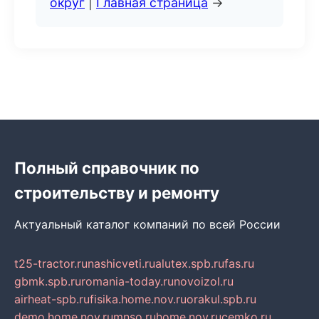
округ
|
Главная страница
→
Полный справочник по
строительству и ремонту
Актуальный каталог компаний по всей России
t25-tractor.ru
nashicveti.ru
alutex.spb.ru
fas.ru
gbmk.spb.ru
romania-today.ru
novoizol.ru
airheat-spb.ru
fisika.home.nov.ru
orakul.spb.ru
demo.home.nov.ru
mnso.ru
home.nov.ru
cemko.ru