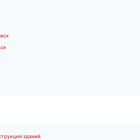
вск
ьск
струкция зданий