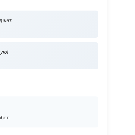
джет.
дую!
бот.