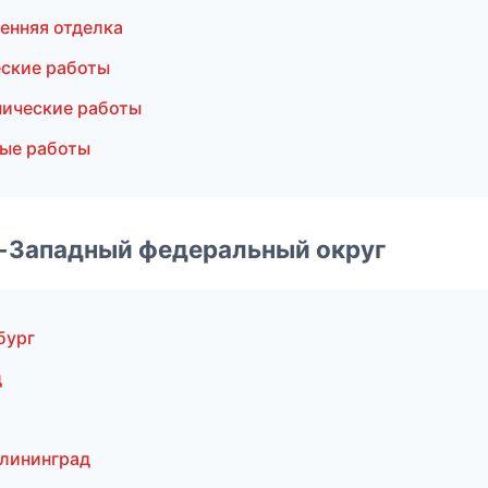
енняя отделка
еские работы
нические работы
ые работы
о-Западный федеральный округ
бург
д
а
алининград