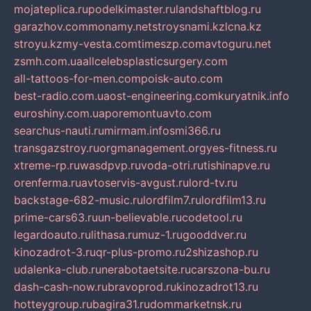
mojateplica.ru
podelkimaster.ru
landshaftblog.ru
garazhov.com
monamy.net
stroysnami.kz
lcna.kz
stroyu.kz
my-vesta.com
timeszp.com
avtoguru.net
zsmh.com.ua
allcelebsplasticsurgery.com
all-tattoos-for-men.com
poisk-auto.com
best-radio.com.ua
ost-engineering.com
kuryatnik.info
euroshiny.com.ua
poremontuavto.com
searchus-nauti.ru
mirmam.info
smi366.ru
transgazstroy.ru
orgmanagement.org
yes-fitness.ru
xtreme-rp.ru
wasdpvp.ru
voda-otri.ru
tishinapve.ru
orenferma.ru
avtoservis-avgust.ru
lord-tv.ru
backstage-682-music.ru
lordfilm7.ru
lordfilm13.ru
prime-cars63.ru
un-believable.ru
codetool.ru
legardoauto.ru
lithasa.ru
muz-1.ru
gooddver.ru
kinozadrot-3.ru
qr-plus-promo.ru
2shizashop.ru
udalenka-club.ru
nerabotaetsite.ru
carszona-bu.ru
dash-cash-now.ru
bravoprod.ru
kinozadrot13.ru
hotteygroup.ru
bagira31.ru
dommarketnsk.ru