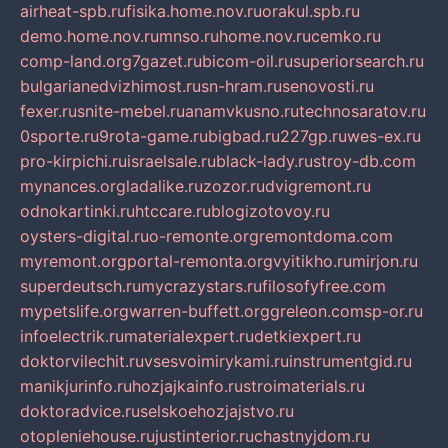
airheat-spb.ru
fisika.home.nov.ru
orakul.spb.ru
demo.home.nov.ru
mnso.ru
home.nov.ru
cemko.ru
comp-land.org
7gazet.ru
bicom-oil.ru
superiorsearch.ru
bulgarianedvizhimost.ru
sn-hram.ru
senovosti.ru
fexer.ru
snite-mebel.ru
anamvkusno.ru
technosaratov.ru
0sporte.ru
9rota-game.ru
bigbad.ru
227gp.ru
wes-ex.ru
pro-kirpichi.ru
israelsale.ru
black-lady.ru
stroy-db.com
mynances.org
ladalike.ru
zozor.ru
dvigremont.ru
odnokartinki.ru
htccare.ru
blogizotovoy.ru
oysters-digital.ru
o-remonte.org
remontdoma.com
myremont.org
portal-remonta.org
vyitikho.ru
mirjon.ru
superdeutsch.ru
mycrazystars.ru
filosofyfree.com
mypetslife.org
warren-buffett.org
greleon.com
sp-or.ru
infoelectrik.ru
materialexpert.ru
detkiexpert.ru
doktorvilechit.ru
vsesvoimirykami.ru
instrumentgid.ru
manikjurinfo.ru
hozjajkainfo.ru
stroimaterials.ru
doktoradvice.ru
selskoehozjajstvo.ru
otopleniehouse.ru
justinterior.ru
chastnyjdom.ru