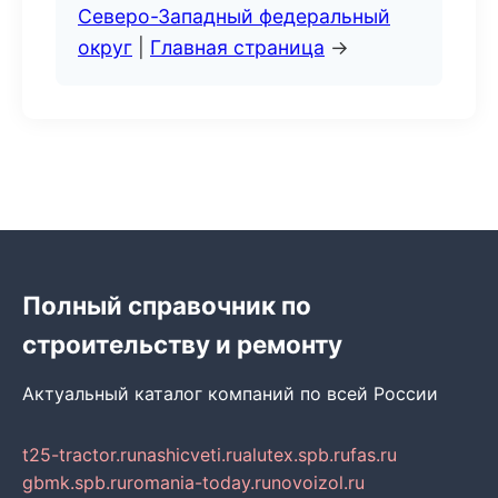
Северо-Западный федеральный
округ
|
Главная страница
→
Полный справочник по
строительству и ремонту
Актуальный каталог компаний по всей России
t25-tractor.ru
nashicveti.ru
alutex.spb.ru
fas.ru
gbmk.spb.ru
romania-today.ru
novoizol.ru