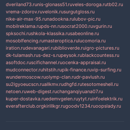
dveriland73.ru
nis-glonass51.ru
veles-doroga.ru
tb02.ru
vrema-zdorov.ru
velonik.ru
surgutgloss.ru
nike-air-max-95.ru
nadookna.ru
lubov-pic.ru
mobilreklama.ru
pds-nn.ru
socrat2000.ru
vgurin.ru
spksochi.ru
shkola-klassika.ru
sabeonline.ru
mosoblfencing.ru
masteroptica.ru
lucomoria.ru
iration.ru
devanagari.ru
biblioverde.ru
igro-pictures.ru
dk-tulamash.ru
s-dez-s.ru
peysok.ru
blackcountess.ru
asoftdoc.ru
scifichannel.ru
ocenka-appraisal.ru
mudconnector.ru
hitstih.ru
pik-finance.ru
vip-surfing.ru
wundermoscow.ru
olymp-clan.ru
dr-pavlush.ru
su2lgyoeucscn.ru
allkmv.ru
dhgfd.ru
tesotomeshell.ru
netoen.ru
web-digest.ru
changanqiyuana07.ru
kuper-dostavka.ru
edemvgelen.ru
ytyt.ru
infoelektrik.ru
everafterclub.org
kirillkgr.ru
goodv1234.ru
oopslady.ru