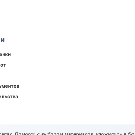
ми
енки
бот
ументов
ельства
тапах. Помогли с выбором материалов, уложились в бю