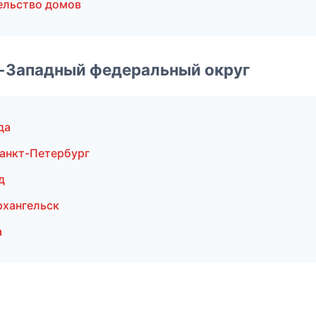
ельство домов
о-Западный федеральный округ
да
анкт-Петербург
д
рхангельск
а