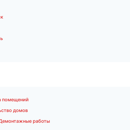
ск
мь
а помещений
ьство домов
Демонтажные работы