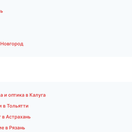
мь
 Новгород
а и оптика в Калуга
 в Тольятти
 в Астрахань
е в Рязань