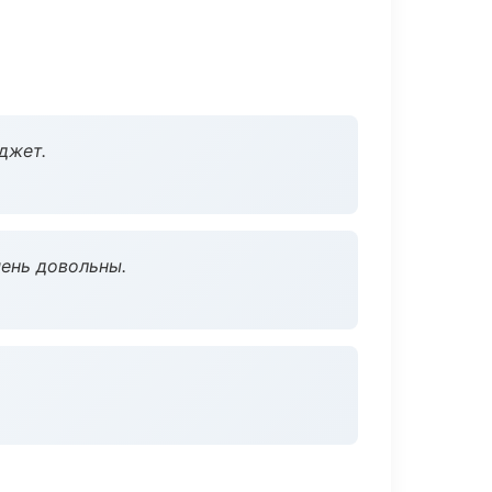
джет.
чень довольны.