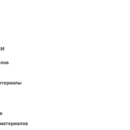
ми
алов
атериалы
те
 материалов