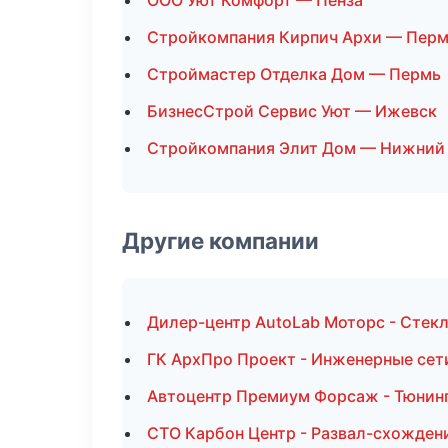
ООО Уют Комфорт — Пенза
Стройкомпания Кирпич Архи — Пер
Строймастер Отделка Дом — Пермь
БизнесСтрой Сервис Уют — Ижевск
Стройкомпания Элит Дом — Нижний
Другие компании
Дилер-центр AutoLab Моторс - Стекл
ГК АрхПро Проект - Инженерные сети
Автоцентр Премиум Форсаж - Тюнинг
СТО Карбон Центр - Развал-схождени