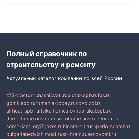
Полный справочник по
строительству и ремонту
Актуальный каталог компаний по всей России
t25-tractor.ru
nashicveti.ru
alutex.spb.ru
fas.ru
gbmk.spb.ru
romania-today.ru
novoizol.ru
airheat-spb.ru
fisika.home.nov.ru
orakul.spb.ru
demo.home.nov.ru
mnso.ru
home.nov.ru
cemko.ru
comp-land.org
7gazet.ru
bicom-oil.ru
superiorsearch.ru
bulgarianedvizhimost.ru
sn-hram.ru
senovosti.ru