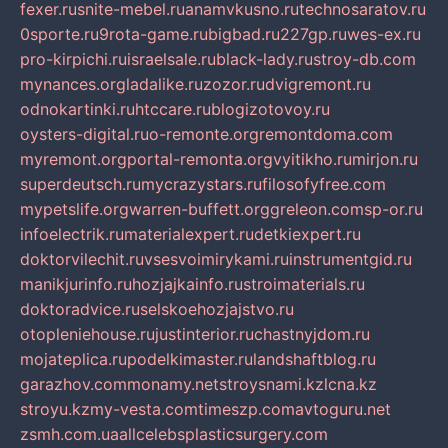
fexer.ru
snite-mebel.ru
anamvkusno.ru
technosaratov.ru
0sporte.ru
9rota-game.ru
bigbad.ru
227gp.ru
wes-ex.ru
pro-kirpichi.ru
israelsale.ru
black-lady.ru
stroy-db.com
mynances.org
ladalike.ru
zozor.ru
dvigremont.ru
odnokartinki.ru
htccare.ru
blogizotovoy.ru
oysters-digital.ru
o-remonte.org
remontdoma.com
myremont.org
portal-remonta.org
vyitikho.ru
mirjon.ru
superdeutsch.ru
mycrazystars.ru
filosofyfree.com
mypetslife.org
warren-buffett.org
greleon.com
sp-or.ru
infoelectrik.ru
materialexpert.ru
detkiexpert.ru
doktorvilechit.ru
vsesvoimirykami.ru
instrumentgid.ru
manikjurinfo.ru
hozjajkainfo.ru
stroimaterials.ru
doktoradvice.ru
selskoehozjajstvo.ru
otopleniehouse.ru
justinterior.ru
chastnyjdom.ru
mojateplica.ru
podelkimaster.ru
landshaftblog.ru
garazhov.com
monamy.net
stroysnami.kz
lcna.kz
stroyu.kz
my-vesta.com
timeszp.com
avtoguru.net
zsmh.com.ua
allcelebsplasticsurgery.com