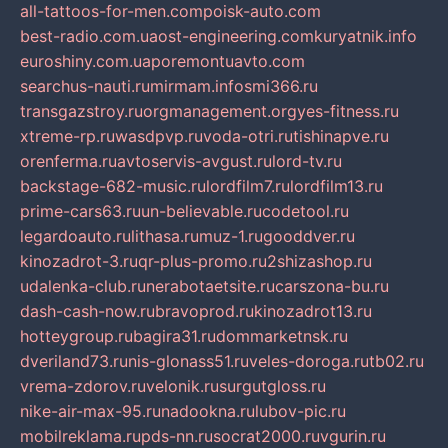
all-tattoos-for-men.com
poisk-auto.com
best-radio.com.ua
ost-engineering.com
kuryatnik.info
euroshiny.com.ua
poremontuavto.com
searchus-nauti.ru
mirmam.info
smi366.ru
transgazstroy.ru
orgmanagement.org
yes-fitness.ru
xtreme-rp.ru
wasdpvp.ru
voda-otri.ru
tishinapve.ru
orenferma.ru
avtoservis-avgust.ru
lord-tv.ru
backstage-682-music.ru
lordfilm7.ru
lordfilm13.ru
prime-cars63.ru
un-believable.ru
codetool.ru
legardoauto.ru
lithasa.ru
muz-1.ru
gooddver.ru
kinozadrot-3.ru
qr-plus-promo.ru
2shizashop.ru
udalenka-club.ru
nerabotaetsite.ru
carszona-bu.ru
dash-cash-now.ru
bravoprod.ru
kinozadrot13.ru
hotteygroup.ru
bagira31.ru
dommarketnsk.ru
dveriland73.ru
nis-glonass51.ru
veles-doroga.ru
tb02.ru
vrema-zdorov.ru
velonik.ru
surgutgloss.ru
nike-air-max-95.ru
nadookna.ru
lubov-pic.ru
mobilreklama.ru
pds-nn.ru
socrat2000.ru
vgurin.ru