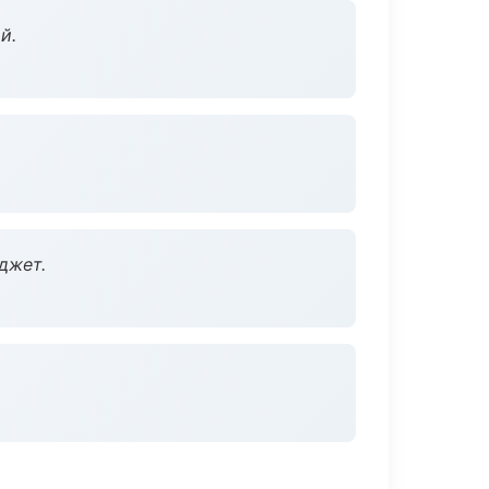
й.
джет.