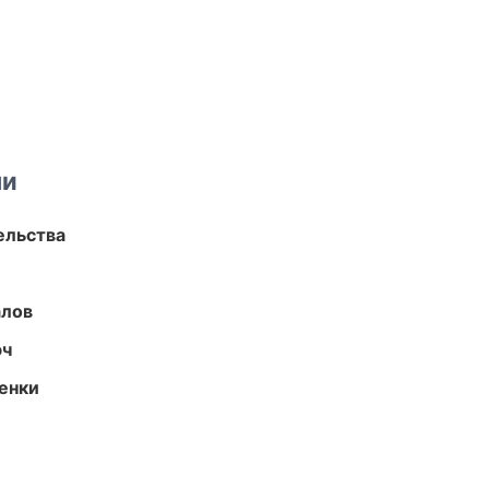
ми
ельства
алов
юч
енки