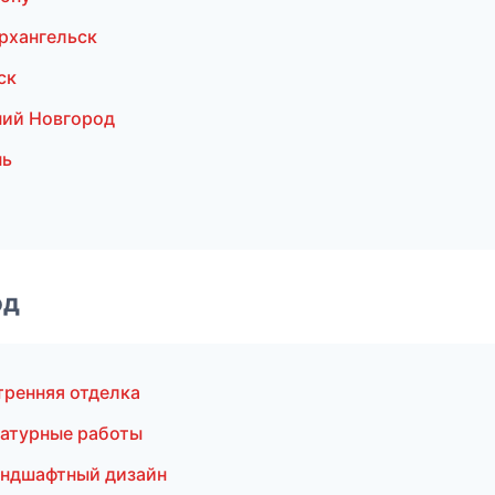
рхангельск
ск
ний Новгород
нь
од
ренняя отделка
атурные работы
андшафтный дизайн