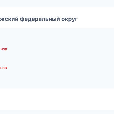
лжский федеральный округ
нза
нза