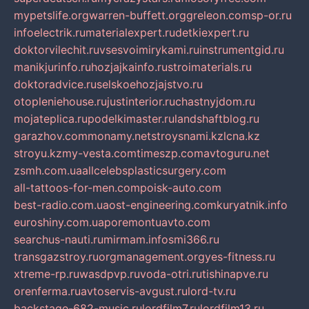
mypetslife.org
warren-buffett.org
greleon.com
sp-or.ru
infoelectrik.ru
materialexpert.ru
detkiexpert.ru
doktorvilechit.ru
vsesvoimirykami.ru
instrumentgid.ru
manikjurinfo.ru
hozjajkainfo.ru
stroimaterials.ru
doktoradvice.ru
selskoehozjajstvo.ru
otopleniehouse.ru
justinterior.ru
chastnyjdom.ru
mojateplica.ru
podelkimaster.ru
landshaftblog.ru
garazhov.com
monamy.net
stroysnami.kz
lcna.kz
stroyu.kz
my-vesta.com
timeszp.com
avtoguru.net
zsmh.com.ua
allcelebsplasticsurgery.com
all-tattoos-for-men.com
poisk-auto.com
best-radio.com.ua
ost-engineering.com
kuryatnik.info
euroshiny.com.ua
poremontuavto.com
searchus-nauti.ru
mirmam.info
smi366.ru
transgazstroy.ru
orgmanagement.org
yes-fitness.ru
xtreme-rp.ru
wasdpvp.ru
voda-otri.ru
tishinapve.ru
orenferma.ru
avtoservis-avgust.ru
lord-tv.ru
backstage-682-music.ru
lordfilm7.ru
lordfilm13.ru