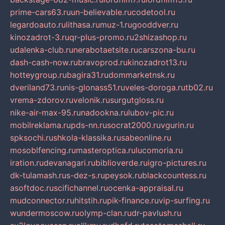
prime-cars63.ru
un-believable.ru
codetool.ru
legardoauto.ru
lithasa.ru
muz-1.ru
gooddver.ru
kinozadrot-3.ru
qr-plus-promo.ru
2shizashop.ru
udalenka-club.ru
nerabotaetsite.ru
carszona-bu.ru
dash-cash-now.ru
bravoprod.ru
kinozadrot13.ru
hotteygroup.ru
bagira31.ru
dommarketnsk.ru
dveriland73.ru
nis-glonass51.ru
veles-doroga.ru
tb02.ru
vrema-zdorov.ru
velonik.ru
surgutgloss.ru
nike-air-max-95.ru
nadookna.ru
lubov-pic.ru
mobilreklama.ru
pds-nn.ru
socrat2000.ru
vgurin.ru
spksochi.ru
shkola-klassika.ru
sabeonline.ru
mosoblfencing.ru
masteroptica.ru
lucomoria.ru
iration.ru
devanagari.ru
biblioverde.ru
igro-pictures.ru
dk-tulamash.ru
s-dez-s.ru
peysok.ru
blackcountess.ru
asoftdoc.ru
scifichannel.ru
ocenka-appraisal.ru
mudconnector.ru
hitstih.ru
pik-finance.ru
vip-surfing.ru
wundermoscow.ru
olymp-clan.ru
dr-pavlush.ru