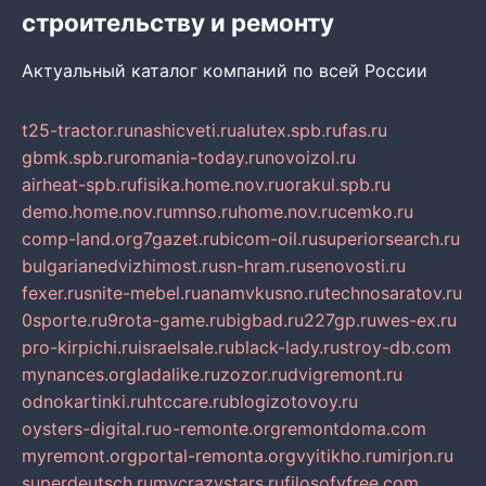
строительству и ремонту
Актуальный каталог компаний по всей России
t25-tractor.ru
nashicveti.ru
alutex.spb.ru
fas.ru
gbmk.spb.ru
romania-today.ru
novoizol.ru
airheat-spb.ru
fisika.home.nov.ru
orakul.spb.ru
demo.home.nov.ru
mnso.ru
home.nov.ru
cemko.ru
comp-land.org
7gazet.ru
bicom-oil.ru
superiorsearch.ru
bulgarianedvizhimost.ru
sn-hram.ru
senovosti.ru
fexer.ru
snite-mebel.ru
anamvkusno.ru
technosaratov.ru
0sporte.ru
9rota-game.ru
bigbad.ru
227gp.ru
wes-ex.ru
pro-kirpichi.ru
israelsale.ru
black-lady.ru
stroy-db.com
mynances.org
ladalike.ru
zozor.ru
dvigremont.ru
odnokartinki.ru
htccare.ru
blogizotovoy.ru
oysters-digital.ru
o-remonte.org
remontdoma.com
myremont.org
portal-remonta.org
vyitikho.ru
mirjon.ru
superdeutsch.ru
mycrazystars.ru
filosofyfree.com