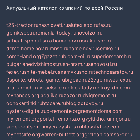
Актуальный каталог компаний по всей России
t25-tractor.ru
nashicveti.ru
alutex.spb.ru
fas.ru
gbmk.spb.ru
romania-today.ru
novoizol.ru
airheat-spb.ru
fisika.home.nov.ru
orakul.spb.ru
demo.home.nov.ru
mnso.ru
home.nov.ru
cemko.ru
comp-land.org
7gazet.ru
bicom-oil.ru
superiorsearch.ru
bulgarianedvizhimost.ru
sn-hram.ru
senovosti.ru
fexer.ru
snite-mebel.ru
anamvkusno.ru
technosaratov.ru
0sporte.ru
9rota-game.ru
bigbad.ru
227gp.ru
wes-ex.ru
pro-kirpichi.ru
israelsale.ru
black-lady.ru
stroy-db.com
mynances.org
ladalike.ru
zozor.ru
dvigremont.ru
odnokartinki.ru
htccare.ru
blogizotovoy.ru
oysters-digital.ru
o-remonte.org
remontdoma.com
myremont.org
portal-remonta.org
vyitikho.ru
mirjon.ru
superdeutsch.ru
mycrazystars.ru
filosofyfree.com
mypetslife.org
warren-buffett.org
greleon.com
sp-or.ru