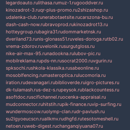
legardoauto.ru
lithasa.ru
muz-1.ru
gooddver.ru
kinozadrot-3.ru
qr-plus-promo.ru
2shizashop.ru
udalenka-club.ru
nerabotaetsite.ru
carszona-bu.ru
dash-cash-now.ru
bravoprod.ru
kinozadrot13.ru
hotteygroup.ru
bagira31.ru
dommarketnsk.ru
dveriland73.ru
nis-glonass51.ru
veles-doroga.ru
tb02.ru
vrema-zdorov.ru
velonik.ru
surgutgloss.ru
nike-air-max-95.ru
nadookna.ru
lubov-pic.ru
mobilreklama.ru
pds-nn.ru
socrat2000.ru
vgurin.ru
spksochi.ru
shkola-klassika.ru
sabeonline.ru
mosoblfencing.ru
masteroptica.ru
lucomoria.ru
iration.ru
devanagari.ru
biblioverde.ru
igro-pictures.ru
dk-tulamash.ru
s-dez-s.ru
peysok.ru
blackcountess.ru
asoftdoc.ru
scifichannel.ru
ocenka-appraisal.ru
mudconnector.ru
hitstih.ru
pik-finance.ru
vip-surfing.ru
wundermoscow.ru
olymp-clan.ru
dr-pavlush.ru
su2lgyoeucscn.ru
allkmv.ru
dhgfd.ru
tesotomeshell.ru
netoen.ru
web-digest.ru
changanqiyuana07.ru