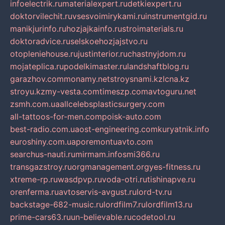
infoelectrik.ru
materialexpert.ru
detkiexpert.ru
doktorvilechit.ru
vsesvoimirykami.ru
instrumentgid.ru
manikjurinfo.ru
hozjajkainfo.ru
stroimaterials.ru
doktoradvice.ru
selskoehozjajstvo.ru
otopleniehouse.ru
justinterior.ru
chastnyjdom.ru
mojateplica.ru
podelkimaster.ru
landshaftblog.ru
garazhov.com
monamy.net
stroysnami.kz
lcna.kz
stroyu.kz
my-vesta.com
timeszp.com
avtoguru.net
zsmh.com.ua
allcelebsplasticsurgery.com
all-tattoos-for-men.com
poisk-auto.com
best-radio.com.ua
ost-engineering.com
kuryatnik.info
euroshiny.com.ua
poremontuavto.com
searchus-nauti.ru
mirmam.info
smi366.ru
transgazstroy.ru
orgmanagement.org
yes-fitness.ru
xtreme-rp.ru
wasdpvp.ru
voda-otri.ru
tishinapve.ru
orenferma.ru
avtoservis-avgust.ru
lord-tv.ru
backstage-682-music.ru
lordfilm7.ru
lordfilm13.ru
prime-cars63.ru
un-believable.ru
codetool.ru