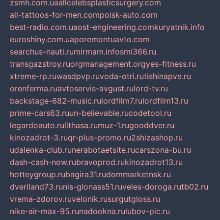
zsmh.com.ua
allcelebsplasticsurgery.com
all-tattoos-for-men.com
poisk-auto.com
best-radio.com.ua
ost-engineering.com
kuryatnik.info
euroshiny.com.ua
poremontuavto.com
searchus-nauti.ru
mirmam.info
smi366.ru
transgazstroy.ru
orgmanagement.org
yes-fitness.ru
xtreme-rp.ru
wasdpvp.ru
voda-otri.ru
tishinapve.ru
orenferma.ru
avtoservis-avgust.ru
lord-tv.ru
backstage-682-music.ru
lordfilm7.ru
lordfilm13.ru
prime-cars63.ru
un-believable.ru
codetool.ru
legardoauto.ru
lithasa.ru
muz-1.ru
gooddver.ru
kinozadrot-3.ru
qr-plus-promo.ru
2shizashop.ru
udalenka-club.ru
nerabotaetsite.ru
carszona-bu.ru
dash-cash-now.ru
bravoprod.ru
kinozadrot13.ru
hotteygroup.ru
bagira31.ru
dommarketnsk.ru
dveriland73.ru
nis-glonass51.ru
veles-doroga.ru
tb02.ru
vrema-zdorov.ru
velonik.ru
surgutgloss.ru
nike-air-max-95.ru
nadookna.ru
lubov-pic.ru