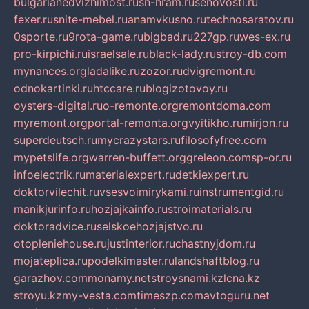
bulgarianedvizhimost.ru
sn-hram.ru
senovosti.ru
fexer.ru
snite-mebel.ru
anamvkusno.ru
technosaratov.ru
0sporte.ru
9rota-game.ru
bigbad.ru
227gp.ru
wes-ex.ru
pro-kirpichi.ru
israelsale.ru
black-lady.ru
stroy-db.com
mynances.org
ladalike.ru
zozor.ru
dvigremont.ru
odnokartinki.ru
htccare.ru
blogizotovoy.ru
oysters-digital.ru
o-remonte.org
remontdoma.com
myremont.org
portal-remonta.org
vyitikho.ru
mirjon.ru
superdeutsch.ru
mycrazystars.ru
filosofyfree.com
mypetslife.org
warren-buffett.org
greleon.com
sp-or.ru
infoelectrik.ru
materialexpert.ru
detkiexpert.ru
doktorvilechit.ru
vsesvoimirykami.ru
instrumentgid.ru
manikjurinfo.ru
hozjajkainfo.ru
stroimaterials.ru
doktoradvice.ru
selskoehozjajstvo.ru
otopleniehouse.ru
justinterior.ru
chastnyjdom.ru
mojateplica.ru
podelkimaster.ru
landshaftblog.ru
garazhov.com
monamy.net
stroysnami.kz
lcna.kz
stroyu.kz
my-vesta.com
timeszp.com
avtoguru.net