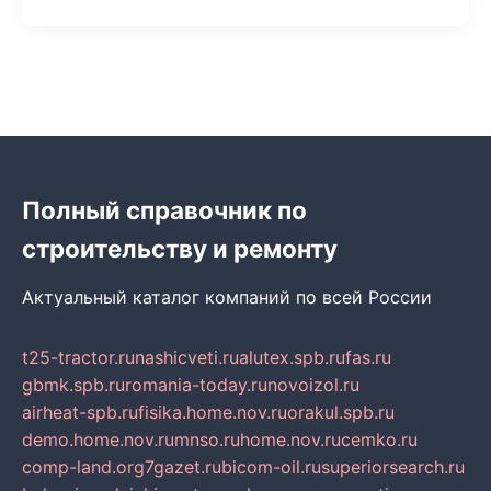
Полный справочник по
строительству и ремонту
Актуальный каталог компаний по всей России
t25-tractor.ru
nashicveti.ru
alutex.spb.ru
fas.ru
gbmk.spb.ru
romania-today.ru
novoizol.ru
airheat-spb.ru
fisika.home.nov.ru
orakul.spb.ru
demo.home.nov.ru
mnso.ru
home.nov.ru
cemko.ru
comp-land.org
7gazet.ru
bicom-oil.ru
superiorsearch.ru