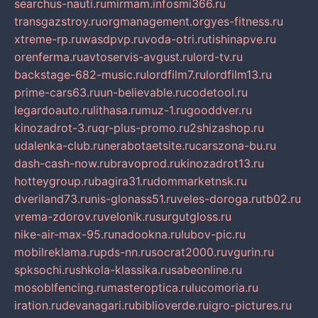
searchus-nauti.ru
mirmam.info
smi366.ru
transgazstroy.ru
orgmanagement.org
yes-fitness.ru
xtreme-rp.ru
wasdpvp.ru
voda-otri.ru
tishinapve.ru
orenferma.ru
avtoservis-avgust.ru
lord-tv.ru
backstage-682-music.ru
lordfilm7.ru
lordfilm13.ru
prime-cars63.ru
un-believable.ru
codetool.ru
legardoauto.ru
lithasa.ru
muz-1.ru
gooddver.ru
kinozadrot-3.ru
qr-plus-promo.ru
2shizashop.ru
udalenka-club.ru
nerabotaetsite.ru
carszona-bu.ru
dash-cash-now.ru
bravoprod.ru
kinozadrot13.ru
hotteygroup.ru
bagira31.ru
dommarketnsk.ru
dveriland73.ru
nis-glonass51.ru
veles-doroga.ru
tb02.ru
vrema-zdorov.ru
velonik.ru
surgutgloss.ru
nike-air-max-95.ru
nadookna.ru
lubov-pic.ru
mobilreklama.ru
pds-nn.ru
socrat2000.ru
vgurin.ru
spksochi.ru
shkola-klassika.ru
sabeonline.ru
mosoblfencing.ru
masteroptica.ru
lucomoria.ru
iration.ru
devanagari.ru
biblioverde.ru
igro-pictures.ru