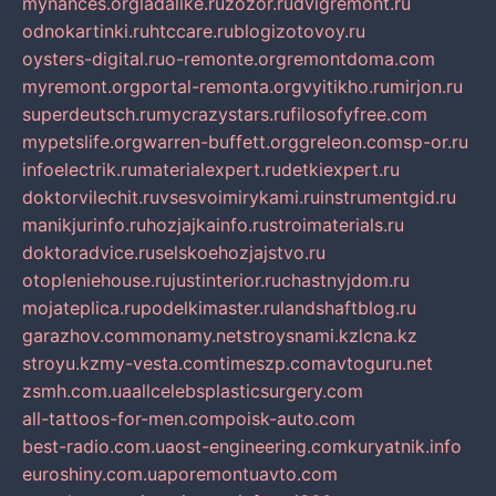
mynances.org
ladalike.ru
zozor.ru
dvigremont.ru
odnokartinki.ru
htccare.ru
blogizotovoy.ru
oysters-digital.ru
o-remonte.org
remontdoma.com
myremont.org
portal-remonta.org
vyitikho.ru
mirjon.ru
superdeutsch.ru
mycrazystars.ru
filosofyfree.com
mypetslife.org
warren-buffett.org
greleon.com
sp-or.ru
infoelectrik.ru
materialexpert.ru
detkiexpert.ru
doktorvilechit.ru
vsesvoimirykami.ru
instrumentgid.ru
manikjurinfo.ru
hozjajkainfo.ru
stroimaterials.ru
doktoradvice.ru
selskoehozjajstvo.ru
otopleniehouse.ru
justinterior.ru
chastnyjdom.ru
mojateplica.ru
podelkimaster.ru
landshaftblog.ru
garazhov.com
monamy.net
stroysnami.kz
lcna.kz
stroyu.kz
my-vesta.com
timeszp.com
avtoguru.net
zsmh.com.ua
allcelebsplasticsurgery.com
all-tattoos-for-men.com
poisk-auto.com
best-radio.com.ua
ost-engineering.com
kuryatnik.info
euroshiny.com.ua
poremontuavto.com