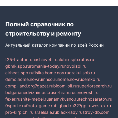
Полный справочник по
строительству и ремонту
Актуальный каталог компаний по всей России
t25-tractor.ru
nashicveti.ru
alutex.spb.ru
fas.ru
gbmk.spb.ru
romania-today.ru
novoizol.ru
airheat-spb.ru
fisika.home.nov.ru
orakul.spb.ru
demo.home.nov.ru
mnso.ru
home.nov.ru
cemko.ru
comp-land.org
7gazet.ru
bicom-oil.ru
superiorsearch.ru
bulgarianedvizhimost.ru
sn-hram.ru
senovosti.ru
fexer.ru
snite-mebel.ru
anamvkusno.ru
technosaratov.ru
0sporte.ru
9rota-game.ru
bigbad.ru
227gp.ru
wes-ex.ru
pro-kirpichi.ru
israelsale.ru
black-lady.ru
stroy-db.com