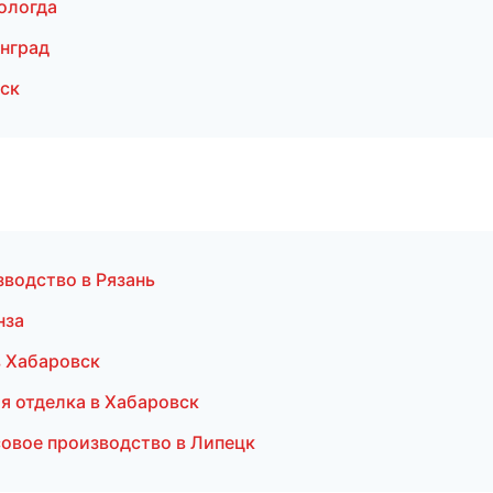
ологда
нград
ск
зводство в Рязань
нза
в Хабаровск
я отделка в Хабаровск
овое производство в Липецк