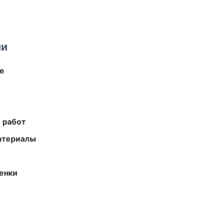
ми
те
 работ
атериалы
енки