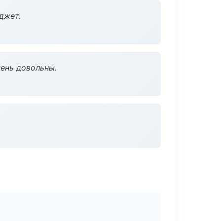
джет.
чень довольны.