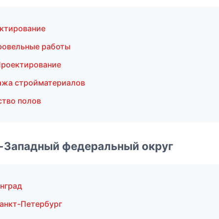
ектирование
ровельные работы
Проектирование
ажа стройматериалов
ство полов
о-Западный федеральный округ
нград
анкт-Петербург