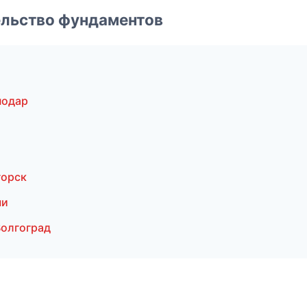
ельство фундаментов
нодар
горск
чи
олгоград