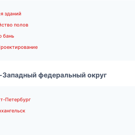
я зданий
йство полов
о бань
Проектирование
о-Западный федеральный округ
т-Петербург
рхангельск