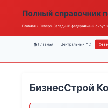
Полный справочник п
Главная
»
Северо-Западный федеральный округ
»
🏠 Главная
Центральный ФО
Севе
БизнесСтрой К