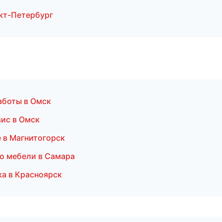
кт-Петербург
аботы в Омск
вис в Омск
 в Магнитогорск
о мебели в Самара
ка в Красноярск