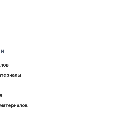
ми
алов
атериалы
те
 материалов