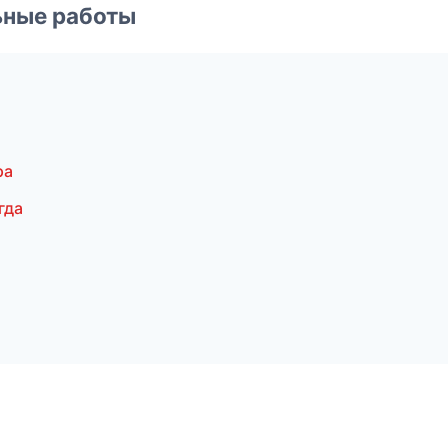
ьные работы
ра
гда