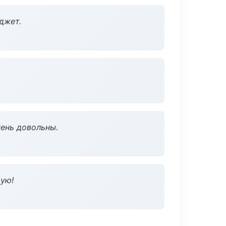
джет.
чень довольны.
дую!