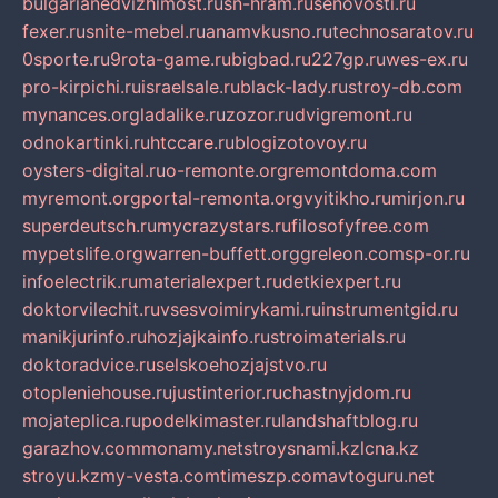
bulgarianedvizhimost.ru
sn-hram.ru
senovosti.ru
fexer.ru
snite-mebel.ru
anamvkusno.ru
technosaratov.ru
0sporte.ru
9rota-game.ru
bigbad.ru
227gp.ru
wes-ex.ru
pro-kirpichi.ru
israelsale.ru
black-lady.ru
stroy-db.com
mynances.org
ladalike.ru
zozor.ru
dvigremont.ru
odnokartinki.ru
htccare.ru
blogizotovoy.ru
oysters-digital.ru
o-remonte.org
remontdoma.com
myremont.org
portal-remonta.org
vyitikho.ru
mirjon.ru
superdeutsch.ru
mycrazystars.ru
filosofyfree.com
mypetslife.org
warren-buffett.org
greleon.com
sp-or.ru
infoelectrik.ru
materialexpert.ru
detkiexpert.ru
doktorvilechit.ru
vsesvoimirykami.ru
instrumentgid.ru
manikjurinfo.ru
hozjajkainfo.ru
stroimaterials.ru
doktoradvice.ru
selskoehozjajstvo.ru
otopleniehouse.ru
justinterior.ru
chastnyjdom.ru
mojateplica.ru
podelkimaster.ru
landshaftblog.ru
garazhov.com
monamy.net
stroysnami.kz
lcna.kz
stroyu.kz
my-vesta.com
timeszp.com
avtoguru.net