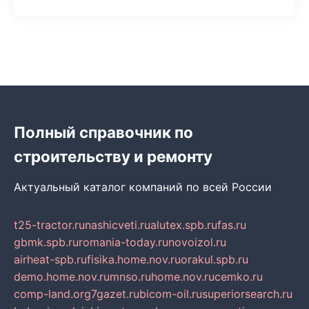
Полный справочник по
строительству и ремонту
Актуальный каталог компаний по всей России
t25-tractor.ru
nashicveti.ru
alutex.spb.ru
fas.ru
gbmk.spb.ru
romania-today.ru
novoizol.ru
airheat-spb.ru
fisika.home.nov.ru
orakul.spb.ru
demo.home.nov.ru
mnso.ru
home.nov.ru
cemko.ru
comp-land.org
7gazet.ru
bicom-oil.ru
superiorsearch.ru