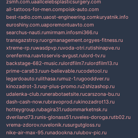
zsmh.com.ua
allcelebsplasticsurgery.com
all-tattoos-for-men.com
poisk-auto.com
best-radio.com.ua
ost-engineering.com
kuryatnik.info
euroshiny.com.ua
poremontuavto.com
searchus-nauti.ru
mirmam.info
smi366.ru
transgazstroy.ru
orgmanagement.org
yes-fitness.ru
xtreme-rp.ru
wasdpvp.ru
voda-otri.ru
tishinapve.ru
orenferma.ru
avtoservis-avgust.ru
lord-tv.ru
backstage-682-music.ru
lordfilm7.ru
lordfilm13.ru
prime-cars63.ru
un-believable.ru
codetool.ru
legardoauto.ru
lithasa.ru
muz-1.ru
gooddver.ru
kinozadrot-3.ru
qr-plus-promo.ru
2shizashop.ru
udalenka-club.ru
nerabotaetsite.ru
carszona-bu.ru
dash-cash-now.ru
bravoprod.ru
kinozadrot13.ru
hotteygroup.ru
bagira31.ru
dommarketnsk.ru
dveriland73.ru
nis-glonass51.ru
veles-doroga.ru
tb02.ru
vrema-zdorov.ru
velonik.ru
surgutgloss.ru
nike-air-max-95.ru
nadookna.ru
lubov-pic.ru