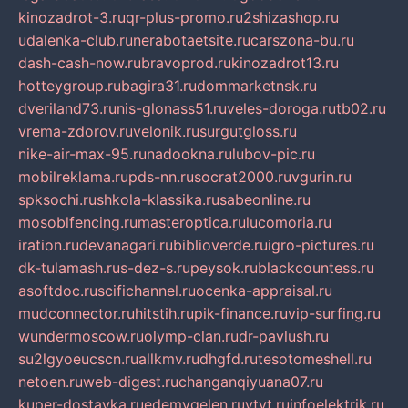
kinozadrot-3.ru
qr-plus-promo.ru
2shizashop.ru
udalenka-club.ru
nerabotaetsite.ru
carszona-bu.ru
dash-cash-now.ru
bravoprod.ru
kinozadrot13.ru
hotteygroup.ru
bagira31.ru
dommarketnsk.ru
dveriland73.ru
nis-glonass51.ru
veles-doroga.ru
tb02.ru
vrema-zdorov.ru
velonik.ru
surgutgloss.ru
nike-air-max-95.ru
nadookna.ru
lubov-pic.ru
mobilreklama.ru
pds-nn.ru
socrat2000.ru
vgurin.ru
spksochi.ru
shkola-klassika.ru
sabeonline.ru
mosoblfencing.ru
masteroptica.ru
lucomoria.ru
iration.ru
devanagari.ru
biblioverde.ru
igro-pictures.ru
dk-tulamash.ru
s-dez-s.ru
peysok.ru
blackcountess.ru
asoftdoc.ru
scifichannel.ru
ocenka-appraisal.ru
mudconnector.ru
hitstih.ru
pik-finance.ru
vip-surfing.ru
wundermoscow.ru
olymp-clan.ru
dr-pavlush.ru
su2lgyoeucscn.ru
allkmv.ru
dhgfd.ru
tesotomeshell.ru
netoen.ru
web-digest.ru
changanqiyuana07.ru
kuper-dostavka.ru
edemvgelen.ru
ytyt.ru
infoelektrik.ru