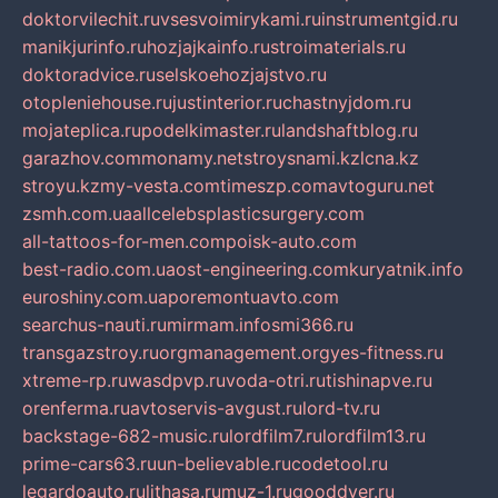
doktorvilechit.ru
vsesvoimirykami.ru
instrumentgid.ru
manikjurinfo.ru
hozjajkainfo.ru
stroimaterials.ru
doktoradvice.ru
selskoehozjajstvo.ru
otopleniehouse.ru
justinterior.ru
chastnyjdom.ru
mojateplica.ru
podelkimaster.ru
landshaftblog.ru
garazhov.com
monamy.net
stroysnami.kz
lcna.kz
stroyu.kz
my-vesta.com
timeszp.com
avtoguru.net
zsmh.com.ua
allcelebsplasticsurgery.com
all-tattoos-for-men.com
poisk-auto.com
best-radio.com.ua
ost-engineering.com
kuryatnik.info
euroshiny.com.ua
poremontuavto.com
searchus-nauti.ru
mirmam.info
smi366.ru
transgazstroy.ru
orgmanagement.org
yes-fitness.ru
xtreme-rp.ru
wasdpvp.ru
voda-otri.ru
tishinapve.ru
orenferma.ru
avtoservis-avgust.ru
lord-tv.ru
backstage-682-music.ru
lordfilm7.ru
lordfilm13.ru
prime-cars63.ru
un-believable.ru
codetool.ru
legardoauto.ru
lithasa.ru
muz-1.ru
gooddver.ru