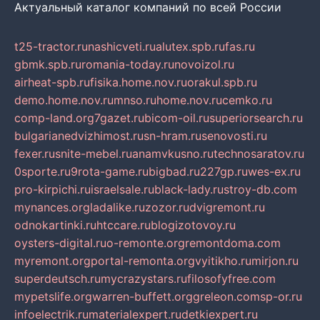
Актуальный каталог компаний по всей России
t25-tractor.ru
nashicveti.ru
alutex.spb.ru
fas.ru
gbmk.spb.ru
romania-today.ru
novoizol.ru
airheat-spb.ru
fisika.home.nov.ru
orakul.spb.ru
demo.home.nov.ru
mnso.ru
home.nov.ru
cemko.ru
comp-land.org
7gazet.ru
bicom-oil.ru
superiorsearch.ru
bulgarianedvizhimost.ru
sn-hram.ru
senovosti.ru
fexer.ru
snite-mebel.ru
anamvkusno.ru
technosaratov.ru
0sporte.ru
9rota-game.ru
bigbad.ru
227gp.ru
wes-ex.ru
pro-kirpichi.ru
israelsale.ru
black-lady.ru
stroy-db.com
mynances.org
ladalike.ru
zozor.ru
dvigremont.ru
odnokartinki.ru
htccare.ru
blogizotovoy.ru
oysters-digital.ru
o-remonte.org
remontdoma.com
myremont.org
portal-remonta.org
vyitikho.ru
mirjon.ru
superdeutsch.ru
mycrazystars.ru
filosofyfree.com
mypetslife.org
warren-buffett.org
greleon.com
sp-or.ru
infoelectrik.ru
materialexpert.ru
detkiexpert.ru