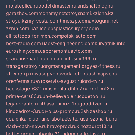
mojateplica.ru
podelkimaster.ru
landshaftblog.ru
garazhov.com
monamy.net
stroysnami.kz
lcna.kz
stroyu.kz
my-vesta.com
timeszp.com
avtoguru.net
zsmh.com.ua
allcelebsplasticsurgery.com
all-tattoos-for-men.com
poisk-auto.com
best-radio.com.ua
ost-engineering.com
kuryatnik.info
euroshiny.com.ua
poremontuavto.com
searchus-nauti.ru
mirmam.info
smi366.ru
transgazstroy.ru
orgmanagement.org
yes-fitness.ru
xtreme-rp.ru
wasdpvp.ru
voda-otri.ru
tishinapve.ru
orenferma.ru
avtoservis-avgust.ru
lord-tv.ru
backstage-682-music.ru
lordfilm7.ru
lordfilm13.ru
prime-cars63.ru
un-believable.ru
codetool.ru
legardoauto.ru
lithasa.ru
muz-1.ru
gooddver.ru
kinozadrot-3.ru
qr-plus-promo.ru
2shizashop.ru
udalenka-club.ru
nerabotaetsite.ru
carszona-bu.ru
dash-cash-now.ru
bravoprod.ru
kinozadrot13.ru
hotteygroup.ru
bagira31.ru
dommarketnsk.ru