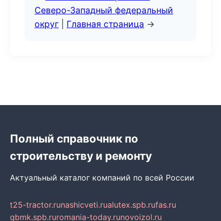
Северо-Западный федеральный
округ
|
Главная страница
→
Полный справочник по
строительству и ремонту
Актуальный каталог компаний по всей России
t25-tractor.ru
nashicveti.ru
alutex.spb.ru
fas.ru
gbmk.spb.ru
romania-today.ru
novoizol.ru