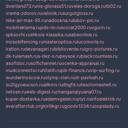
dveriland73.ru
nis-glonass51.ru
veles-doroga.ru
tb02.ru
vrema-zdorov.ru
velonik.ru
surgutgloss.ru
nike-air-max-95.ru
nadookna.ru
lubov-pic.ru
mobilreklama.ru
pds-nn.ru
socrat2000.ru
vgurin.ru
spksochi.ru
shkola-klassika.ru
sabeonline.ru
mosoblfencing.ru
masteroptica.ru
lucomoria.ru
iration.ru
devanagari.ru
biblioverde.ru
igro-pictures.ru
dk-tulamash.ru
s-dez-s.ru
peysok.ru
blackcountess.ru
asoftdoc.ru
scifichannel.ru
ocenka-appraisal.ru
mudconnector.ru
hitstih.ru
pik-finance.ru
vip-surfing.ru
wundermoscow.ru
olymp-clan.ru
dr-pavlush.ru
su2lgyoeucscn.ru
allkmv.ru
dhgfd.ru
tesotomeshell.ru
netoen.ru
web-digest.ru
changanqiyuana07.ru
kuper-dostavka.ru
edemvgelen.ru
ytyt.ru
infoelektrik.ru
everafterclub.org
kirillkgr.ru
goodv1234.ru
oopslady.ru