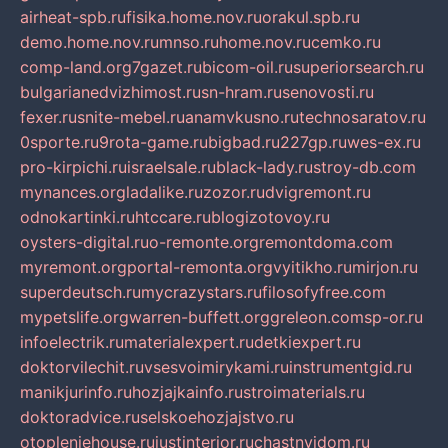
airheat-spb.ru
fisika.home.nov.ru
orakul.spb.ru
demo.home.nov.ru
mnso.ru
home.nov.ru
cemko.ru
comp-land.org
7gazet.ru
bicom-oil.ru
superiorsearch.ru
bulgarianedvizhimost.ru
sn-hram.ru
senovosti.ru
fexer.ru
snite-mebel.ru
anamvkusno.ru
technosaratov.ru
0sporte.ru
9rota-game.ru
bigbad.ru
227gp.ru
wes-ex.ru
pro-kirpichi.ru
israelsale.ru
black-lady.ru
stroy-db.com
mynances.org
ladalike.ru
zozor.ru
dvigremont.ru
odnokartinki.ru
htccare.ru
blogizotovoy.ru
oysters-digital.ru
o-remonte.org
remontdoma.com
myremont.org
portal-remonta.org
vyitikho.ru
mirjon.ru
superdeutsch.ru
mycrazystars.ru
filosofyfree.com
mypetslife.org
warren-buffett.org
greleon.com
sp-or.ru
infoelectrik.ru
materialexpert.ru
detkiexpert.ru
doktorvilechit.ru
vsesvoimirykami.ru
instrumentgid.ru
manikjurinfo.ru
hozjajkainfo.ru
stroimaterials.ru
doktoradvice.ru
selskoehozjajstvo.ru
otopleniehouse.ru
justinterior.ru
chastnyjdom.ru