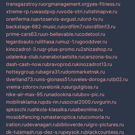
transgazstroy.ru
orgmanagement.org
yes-fitness.ru
xtreme-rp.ru
wasdpvp.ru
voda-otri.ru
tishinapve.ru
orenferma.ru
avtoservis-avgust.ru
lord-tv.ru
backstage-682-music.ru
lordfilm7.ru
lordfilm13.ru
prime-cars63.ru
un-believable.ru
codetool.ru
legardoauto.ru
lithasa.ru
muz-1.ru
gooddver.ru
kinozadrot-3.ru
qr-plus-promo.ru
2shizashop.ru
udalenka-club.ru
nerabotaetsite.ru
carszona-bu.ru
dash-cash-now.ru
bravoprod.ru
kinozadrot13.ru
hotteygroup.ru
bagira31.ru
dommarketnsk.ru
dveriland73.ru
nis-glonass51.ru
veles-doroga.ru
tb02.ru
vrema-zdorov.ru
velonik.ru
surgutgloss.ru
nike-air-max-95.ru
nadookna.ru
lubov-pic.ru
mobilreklama.ru
pds-nn.ru
socrat2000.ru
vgurin.ru
spksochi.ru
shkola-klassika.ru
sabeonline.ru
mosoblfencing.ru
masteroptica.ru
lucomoria.ru
iration.ru
devanagari.ru
biblioverde.ru
igro-pictures.ru
dk-tulamash.ru
s-dez-s.ru
peysok.ru
blackcountess.ru