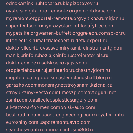
odnokartinki.ru
htccare.ru
blogizotovoy.ru
oysters-digital.ru
o-remonte.org
remontdoma.com
myremont.org
portal-remonta.org
vyitikho.ru
mirjon.ru
superdeutsch.ru
mycrazystars.ru
filosofyfree.com
mypetslife.org
warren-buffett.org
greleon.com
sp-or.ru
infoelectrik.ru
materialexpert.ru
detkiexpert.ru
doktorvilechit.ru
vsesvoimirykami.ru
instrumentgid.ru
manikjurinfo.ru
hozjajkainfo.ru
stroimaterials.ru
doktoradvice.ru
selskoehozjajstvo.ru
otopleniehouse.ru
justinterior.ru
chastnyjdom.ru
mojateplica.ru
podelkimaster.ru
landshaftblog.ru
garazhov.com
monamy.net
stroysnami.kz
lcna.kz
stroyu.kz
my-vesta.com
timeszp.com
avtoguru.net
zsmh.com.ua
allcelebsplasticsurgery.com
all-tattoos-for-men.com
poisk-auto.com
best-radio.com.ua
ost-engineering.com
kuryatnik.info
euroshiny.com.ua
poremontuavto.com
searchus-nauti.ru
mirmam.info
smi366.ru