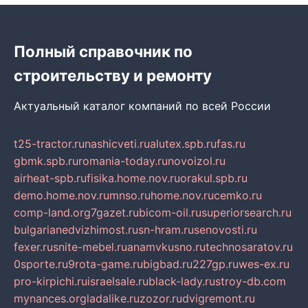
Полный справочник по
строительству и ремонту
Актуальный каталог компаний по всей России
t25-tractor.ru
nashicveti.ru
alutex.spb.ru
fas.ru
gbmk.spb.ru
romania-today.ru
novoizol.ru
airheat-spb.ru
fisika.home.nov.ru
orakul.spb.ru
demo.home.nov.ru
mnso.ru
home.nov.ru
cemko.ru
comp-land.org
7gazet.ru
bicom-oil.ru
superiorsearch.ru
bulgarianedvizhimost.ru
sn-hram.ru
senovosti.ru
fexer.ru
snite-mebel.ru
anamvkusno.ru
technosaratov.ru
0sporte.ru
9rota-game.ru
bigbad.ru
227gp.ru
wes-ex.ru
pro-kirpichi.ru
israelsale.ru
black-lady.ru
stroy-db.com
mynances.org
ladalike.ru
zozor.ru
dvigremont.ru