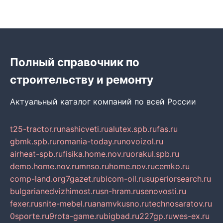
Полный справочник по
строительству и ремонту
Актуальный каталог компаний по всей России
t25-tractor.ru
nashicveti.ru
alutex.spb.ru
fas.ru
gbmk.spb.ru
romania-today.ru
novoizol.ru
airheat-spb.ru
fisika.home.nov.ru
orakul.spb.ru
demo.home.nov.ru
mnso.ru
home.nov.ru
cemko.ru
comp-land.org
7gazet.ru
bicom-oil.ru
superiorsearch.ru
bulgarianedvizhimost.ru
sn-hram.ru
senovosti.ru
fexer.ru
snite-mebel.ru
anamvkusno.ru
technosaratov.ru
0sporte.ru
9rota-game.ru
bigbad.ru
227gp.ru
wes-ex.ru