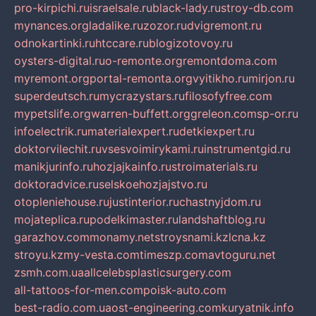
pro-kirpichi.ru
israelsale.ru
black-lady.ru
stroy-db.com
mynances.org
ladalike.ru
zozor.ru
dvigremont.ru
odnokartinki.ru
htccare.ru
blogizotovoy.ru
oysters-digital.ru
o-remonte.org
remontdoma.com
myremont.org
portal-remonta.org
vyitikho.ru
mirjon.ru
superdeutsch.ru
mycrazystars.ru
filosofyfree.com
mypetslife.org
warren-buffett.org
greleon.com
sp-or.ru
infoelectrik.ru
materialexpert.ru
detkiexpert.ru
doktorvilechit.ru
vsesvoimirykami.ru
instrumentgid.ru
manikjurinfo.ru
hozjajkainfo.ru
stroimaterials.ru
doktoradvice.ru
selskoehozjajstvo.ru
otopleniehouse.ru
justinterior.ru
chastnyjdom.ru
mojateplica.ru
podelkimaster.ru
landshaftblog.ru
garazhov.com
monamy.net
stroysnami.kz
lcna.kz
stroyu.kz
my-vesta.com
timeszp.com
avtoguru.net
zsmh.com.ua
allcelebsplasticsurgery.com
all-tattoos-for-men.com
poisk-auto.com
best-radio.com.ua
ost-engineering.com
kuryatnik.info