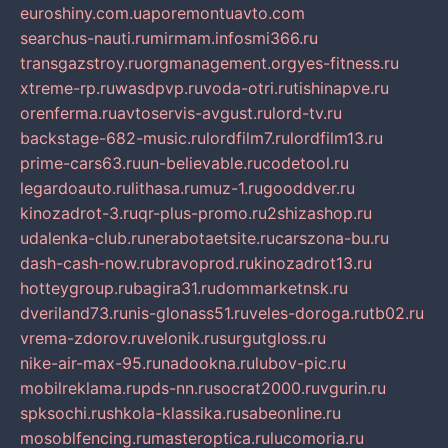
euroshiny.com.ua
poremontuavto.com
searchus-nauti.ru
mirmam.info
smi366.ru
transgazstroy.ru
orgmanagement.org
yes-fitness.ru
xtreme-rp.ru
wasdpvp.ru
voda-otri.ru
tishinapve.ru
orenferma.ru
avtoservis-avgust.ru
lord-tv.ru
backstage-682-music.ru
lordfilm7.ru
lordfilm13.ru
prime-cars63.ru
un-believable.ru
codetool.ru
legardoauto.ru
lithasa.ru
muz-1.ru
gooddver.ru
kinozadrot-3.ru
qr-plus-promo.ru
2shizashop.ru
udalenka-club.ru
nerabotaetsite.ru
carszona-bu.ru
dash-cash-now.ru
bravoprod.ru
kinozadrot13.ru
hotteygroup.ru
bagira31.ru
dommarketnsk.ru
dveriland73.ru
nis-glonass51.ru
veles-doroga.ru
tb02.ru
vrema-zdorov.ru
velonik.ru
surgutgloss.ru
nike-air-max-95.ru
nadookna.ru
lubov-pic.ru
mobilreklama.ru
pds-nn.ru
socrat2000.ru
vgurin.ru
spksochi.ru
shkola-klassika.ru
sabeonline.ru
mosoblfencing.ru
masteroptica.ru
lucomoria.ru