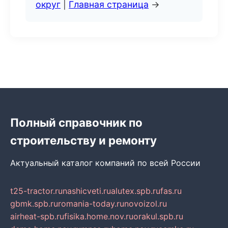
округ
|
Главная страница
→
Полный справочник по
строительству и ремонту
Актуальный каталог компаний по всей России
t25-tractor.ru
nashicveti.ru
alutex.spb.ru
fas.ru
gbmk.spb.ru
romania-today.ru
novoizol.ru
airheat-spb.ru
fisika.home.nov.ru
orakul.spb.ru