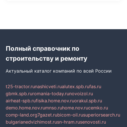
Полный справочник по
строительству и ремонту
Актуальный каталог компаний по всей России
t25-tractor.ru
nashicveti.ru
alutex.spb.ru
fas.ru
gbmk.spb.ru
romania-today.ru
novoizol.ru
airheat-spb.ru
fisika.home.nov.ru
orakul.spb.ru
demo.home.nov.ru
mnso.ru
home.nov.ru
cemko.ru
comp-land.org
7gazet.ru
bicom-oil.ru
superiorsearch.ru
bulgarianedvizhimost.ru
sn-hram.ru
senovosti.ru