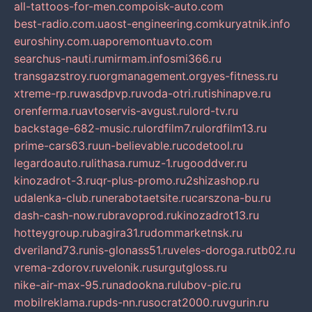
all-tattoos-for-men.com
poisk-auto.com
best-radio.com.ua
ost-engineering.com
kuryatnik.info
euroshiny.com.ua
poremontuavto.com
searchus-nauti.ru
mirmam.info
smi366.ru
transgazstroy.ru
orgmanagement.org
yes-fitness.ru
xtreme-rp.ru
wasdpvp.ru
voda-otri.ru
tishinapve.ru
orenferma.ru
avtoservis-avgust.ru
lord-tv.ru
backstage-682-music.ru
lordfilm7.ru
lordfilm13.ru
prime-cars63.ru
un-believable.ru
codetool.ru
legardoauto.ru
lithasa.ru
muz-1.ru
gooddver.ru
kinozadrot-3.ru
qr-plus-promo.ru
2shizashop.ru
udalenka-club.ru
nerabotaetsite.ru
carszona-bu.ru
dash-cash-now.ru
bravoprod.ru
kinozadrot13.ru
hotteygroup.ru
bagira31.ru
dommarketnsk.ru
dveriland73.ru
nis-glonass51.ru
veles-doroga.ru
tb02.ru
vrema-zdorov.ru
velonik.ru
surgutgloss.ru
nike-air-max-95.ru
nadookna.ru
lubov-pic.ru
mobilreklama.ru
pds-nn.ru
socrat2000.ru
vgurin.ru