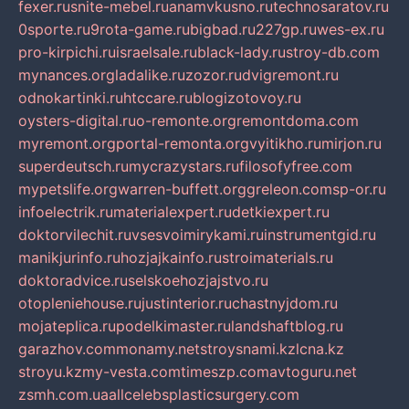
fexer.ru
snite-mebel.ru
anamvkusno.ru
technosaratov.ru
0sporte.ru
9rota-game.ru
bigbad.ru
227gp.ru
wes-ex.ru
pro-kirpichi.ru
israelsale.ru
black-lady.ru
stroy-db.com
mynances.org
ladalike.ru
zozor.ru
dvigremont.ru
odnokartinki.ru
htccare.ru
blogizotovoy.ru
oysters-digital.ru
o-remonte.org
remontdoma.com
myremont.org
portal-remonta.org
vyitikho.ru
mirjon.ru
superdeutsch.ru
mycrazystars.ru
filosofyfree.com
mypetslife.org
warren-buffett.org
greleon.com
sp-or.ru
infoelectrik.ru
materialexpert.ru
detkiexpert.ru
doktorvilechit.ru
vsesvoimirykami.ru
instrumentgid.ru
manikjurinfo.ru
hozjajkainfo.ru
stroimaterials.ru
doktoradvice.ru
selskoehozjajstvo.ru
otopleniehouse.ru
justinterior.ru
chastnyjdom.ru
mojateplica.ru
podelkimaster.ru
landshaftblog.ru
garazhov.com
monamy.net
stroysnami.kz
lcna.kz
stroyu.kz
my-vesta.com
timeszp.com
avtoguru.net
zsmh.com.ua
allcelebsplasticsurgery.com