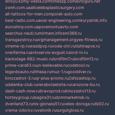
stroyu.kz
my-vesta.com
timeszp.com
avtoguru.net
zsmh.com.ua
allcelebsplasticsurgery.com
all-tattoos-for-men.com
poisk-auto.com
best-radio.com.ua
ost-engineering.com
kuryatnik.info
euroshiny.com.ua
poremontuavto.com
searchus-nauti.ru
mirmam.info
smi366.ru
transgazstroy.ru
orgmanagement.org
yes-fitness.ru
xtreme-rp.ru
wasdpvp.ru
voda-otri.ru
tishinapve.ru
orenferma.ru
avtoservis-avgust.ru
lord-tv.ru
backstage-682-music.ru
lordfilm7.ru
lordfilm13.ru
prime-cars63.ru
un-believable.ru
codetool.ru
legardoauto.ru
lithasa.ru
muz-1.ru
gooddver.ru
kinozadrot-3.ru
qr-plus-promo.ru
2shizashop.ru
udalenka-club.ru
nerabotaetsite.ru
carszona-bu.ru
dash-cash-now.ru
bravoprod.ru
kinozadrot13.ru
hotteygroup.ru
bagira31.ru
dommarketnsk.ru
dveriland73.ru
nis-glonass51.ru
veles-doroga.ru
tb02.ru
vrema-zdorov.ru
velonik.ru
surgutgloss.ru