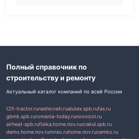
Полный справочник по
строительству и ремонту
Актуальный каталог компаний по всей России
t25-tractor.ru
nashicveti.ru
alutex.spb.ru
fas.ru
gbmk.spb.ru
romania-today.ru
novoizol.ru
airheat-spb.ru
fisika.home.nov.ru
orakul.spb.ru
demo.home.nov.ru
mnso.ru
home.nov.ru
cemko.ru