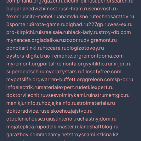
comp-land.org
7gazet.ru
bicom-oil.ru
superiorsearch.ru
bulgarianedvizhimost.ru
sn-hram.ru
senovosti.ru
fexer.ru
snite-mebel.ru
anamvkusno.ru
technosaratov.ru
0sporte.ru
9rota-game.ru
bigbad.ru
227gp.ru
wes-ex.ru
pro-kirpichi.ru
israelsale.ru
black-lady.ru
stroy-db.com
mynances.org
ladalike.ru
zozor.ru
dvigremont.ru
odnokartinki.ru
htccare.ru
blogizotovoy.ru
oysters-digital.ru
o-remonte.org
remontdoma.com
myremont.org
portal-remonta.org
vyitikho.ru
mirjon.ru
superdeutsch.ru
mycrazystars.ru
filosofyfree.com
mypetslife.org
warren-buffett.org
greleon.com
sp-or.ru
infoelectrik.ru
materialexpert.ru
detkiexpert.ru
doktorvilechit.ru
vsesvoimirykami.ru
instrumentgid.ru
manikjurinfo.ru
hozjajkainfo.ru
stroimaterials.ru
doktoradvice.ru
selskoehozjajstvo.ru
otopleniehouse.ru
justinterior.ru
chastnyjdom.ru
mojateplica.ru
podelkimaster.ru
landshaftblog.ru
garazhov.com
monamy.net
stroysnami.kz
lcna.kz