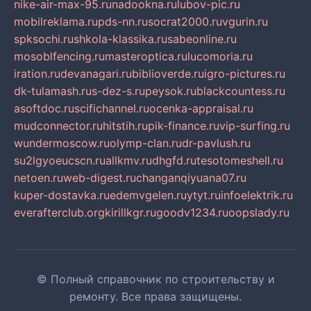
nike-air-max-95.ru
nadookna.ru
lubov-pic.ru
mobilreklama.ru
pds-nn.ru
socrat2000.ru
vgurin.ru
spksochi.ru
shkola-klassika.ru
sabeonline.ru
mosoblfencing.ru
masteroptica.ru
lucomoria.ru
iration.ru
devanagari.ru
biblioverde.ru
igro-pictures.ru
dk-tulamash.ru
s-dez-s.ru
peysok.ru
blackcountess.ru
asoftdoc.ru
scifichannel.ru
ocenka-appraisal.ru
mudconnector.ru
hitstih.ru
pik-finance.ru
vip-surfing.ru
wundermoscow.ru
olymp-clan.ru
dr-pavlush.ru
su2lgyoeucscn.ru
allkmv.ru
dhgfd.ru
tesotomeshell.ru
netoen.ru
web-digest.ru
changanqiyuana07.ru
kuper-dostavka.ru
edemvgelen.ru
ytyt.ru
infoelektrik.ru
everafterclub.org
kirillkgr.ru
goodv1234.ru
oopslady.ru
© Полный справочник по строительству и
ремонту. Все права защищены.