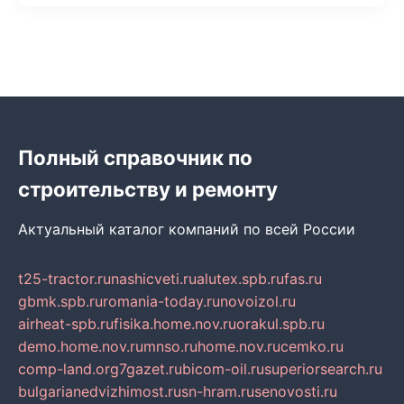
Полный справочник по
строительству и ремонту
Актуальный каталог компаний по всей России
t25-tractor.ru
nashicveti.ru
alutex.spb.ru
fas.ru
gbmk.spb.ru
romania-today.ru
novoizol.ru
airheat-spb.ru
fisika.home.nov.ru
orakul.spb.ru
demo.home.nov.ru
mnso.ru
home.nov.ru
cemko.ru
comp-land.org
7gazet.ru
bicom-oil.ru
superiorsearch.ru
bulgarianedvizhimost.ru
sn-hram.ru
senovosti.ru