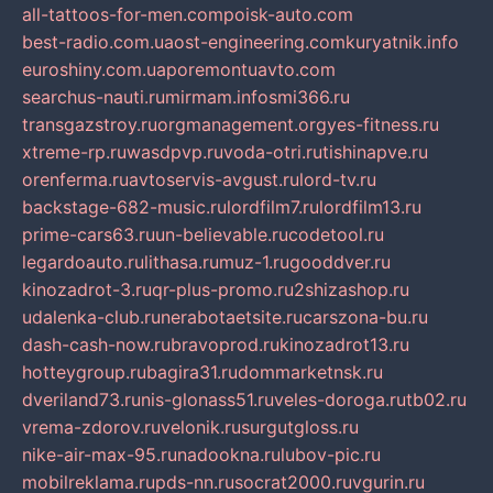
all-tattoos-for-men.com
poisk-auto.com
best-radio.com.ua
ost-engineering.com
kuryatnik.info
euroshiny.com.ua
poremontuavto.com
searchus-nauti.ru
mirmam.info
smi366.ru
transgazstroy.ru
orgmanagement.org
yes-fitness.ru
xtreme-rp.ru
wasdpvp.ru
voda-otri.ru
tishinapve.ru
orenferma.ru
avtoservis-avgust.ru
lord-tv.ru
backstage-682-music.ru
lordfilm7.ru
lordfilm13.ru
prime-cars63.ru
un-believable.ru
codetool.ru
legardoauto.ru
lithasa.ru
muz-1.ru
gooddver.ru
kinozadrot-3.ru
qr-plus-promo.ru
2shizashop.ru
udalenka-club.ru
nerabotaetsite.ru
carszona-bu.ru
dash-cash-now.ru
bravoprod.ru
kinozadrot13.ru
hotteygroup.ru
bagira31.ru
dommarketnsk.ru
dveriland73.ru
nis-glonass51.ru
veles-doroga.ru
tb02.ru
vrema-zdorov.ru
velonik.ru
surgutgloss.ru
nike-air-max-95.ru
nadookna.ru
lubov-pic.ru
mobilreklama.ru
pds-nn.ru
socrat2000.ru
vgurin.ru