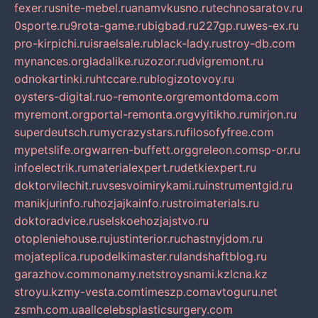
fexer.ru
snite-mebel.ru
anamvkusno.ru
technosaratov.ru
0sporte.ru
9rota-game.ru
bigbad.ru
227gp.ru
wes-ex.ru
pro-kirpichi.ru
israelsale.ru
black-lady.ru
stroy-db.com
mynances.org
ladalike.ru
zozor.ru
dvigremont.ru
odnokartinki.ru
htccare.ru
blogizotovoy.ru
oysters-digital.ru
o-remonte.org
remontdoma.com
myremont.org
portal-remonta.org
vyitikho.ru
mirjon.ru
superdeutsch.ru
mycrazystars.ru
filosofyfree.com
mypetslife.org
warren-buffett.org
greleon.com
sp-or.ru
infoelectrik.ru
materialexpert.ru
detkiexpert.ru
doktorvilechit.ru
vsesvoimirykami.ru
instrumentgid.ru
manikjurinfo.ru
hozjajkainfo.ru
stroimaterials.ru
doktoradvice.ru
selskoehozjajstvo.ru
otopleniehouse.ru
justinterior.ru
chastnyjdom.ru
mojateplica.ru
podelkimaster.ru
landshaftblog.ru
garazhov.com
monamy.net
stroysnami.kz
lcna.kz
stroyu.kz
my-vesta.com
timeszp.com
avtoguru.net
zsmh.com.ua
allcelebsplasticsurgery.com