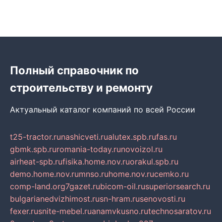
Полный справочник по
строительству и ремонту
Актуальный каталог компаний по всей России
t25-tractor.ru
nashicveti.ru
alutex.spb.ru
fas.ru
gbmk.spb.ru
romania-today.ru
novoizol.ru
airheat-spb.ru
fisika.home.nov.ru
orakul.spb.ru
demo.home.nov.ru
mnso.ru
home.nov.ru
cemko.ru
comp-land.org
7gazet.ru
bicom-oil.ru
superiorsearch.ru
bulgarianedvizhimost.ru
sn-hram.ru
senovosti.ru
fexer.ru
snite-mebel.ru
anamvkusno.ru
technosaratov.ru