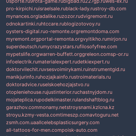
0sporte.ru
9rota-game.ru
bigbad.ru
227gp.ru
wes-ex.ru
pro-kirpichi.ru
israelsale.ru
black-lady.ru
stroy-db.com
mynances.org
ladalike.ru
zozor.ru
dvigremont.ru
odnokartinki.ru
htccare.ru
blogizotovoy.ru
oysters-digital.ru
o-remonte.org
remontdoma.com
myremont.org
portal-remonta.org
vyitikho.ru
mirjon.ru
superdeutsch.ru
mycrazystars.ru
filosofyfree.com
mypetslife.org
warren-buffett.org
greleon.com
sp-or.ru
infoelectrik.ru
materialexpert.ru
detkiexpert.ru
doktorvilechit.ru
vsesvoimirykami.ru
instrumentgid.ru
manikjurinfo.ru
hozjajkainfo.ru
stroimaterials.ru
doktoradvice.ru
selskoehozjajstvo.ru
otopleniehouse.ru
justinterior.ru
chastnyjdom.ru
mojateplica.ru
podelkimaster.ru
landshaftblog.ru
garazhov.com
monamy.net
stroysnami.kz
lcna.kz
stroyu.kz
my-vesta.com
timeszp.com
avtoguru.net
zsmh.com.ua
allcelebsplasticsurgery.com
all-tattoos-for-men.com
poisk-auto.com