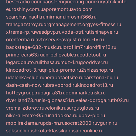
best-radio.com.ua
ost-engineering.com
kuryatnik.info
euroshiny.com.ua
poremontuavto.com
searchus-nauti.ru
mirmam.info
smi366.ru
transgazstroy.ru
orgmanagement.org
yes-fitness.ru
xtreme-rp.ru
wasdpvp.ru
voda-otri.ru
tishinapve.ru
orenferma.ru
avtoservis-avgust.ru
lord-tv.ru
backstage-682-music.ru
lordfilm7.ru
lordfilm13.ru
prime-cars63.ru
un-believable.ru
codetool.ru
legardoauto.ru
lithasa.ru
muz-1.ru
gooddver.ru
kinozadrot-3.ru
qr-plus-promo.ru
2shizashop.ru
udalenka-club.ru
nerabotaetsite.ru
carszona-bu.ru
dash-cash-now.ru
bravoprod.ru
kinozadrot13.ru
hotteygroup.ru
bagira31.ru
dommarketnsk.ru
dveriland73.ru
nis-glonass51.ru
veles-doroga.ru
tb02.ru
vrema-zdorov.ru
velonik.ru
surgutgloss.ru
nike-air-max-95.ru
nadookna.ru
lubov-pic.ru
mobilreklama.ru
pds-nn.ru
socrat2000.ru
vgurin.ru
spksochi.ru
shkola-klassika.ru
sabeonline.ru